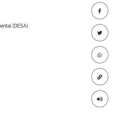
ental (DESA)
Copiar para áre