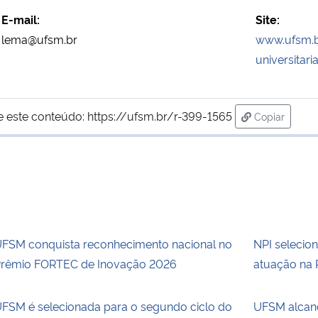
E-mail:
Site:
lema@ufsm.br
www.ufsm.b
universitar
e este conteúdo:
https://ufsm.br/r-399-1565
Copiar
para área d
FSM conquista reconhecimento nacional no
NPI selecio
rêmio FORTEC de Inovação 2026
atuação na 
FSM é selecionada para o segundo ciclo do
UFSM alcanç