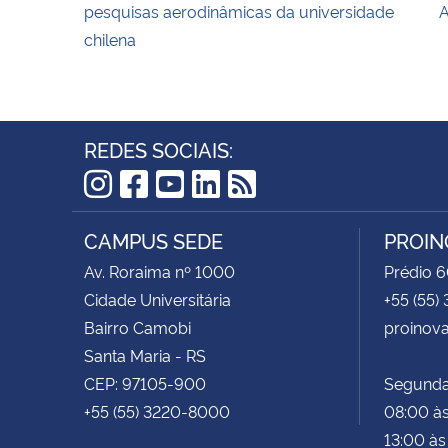
pesquisas aerodinâmicas da universidade
A
chilena
REDES SOCIAIS:
Instagram
Facebook
YouTube
LinkedIn
RSS
CAMPUS SEDE
PROIN
Av. Roraima nº 1000
Prédio 6
Cidade Universitária
+55 (55)
Bairro Camobi
proinov
Santa Maria - RS
CEP: 97105-900
Segunda 
+55 (55) 3220-8000
08:00 às
13:00 às