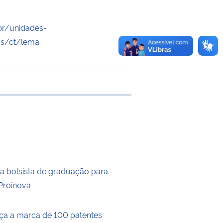
r/unidades-
ias/ct/lema
e transferência
na bolsista de graduação para
Proinova
a a marca de 100 patentes