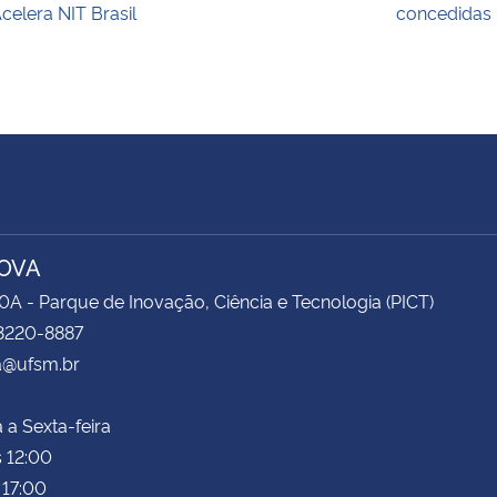
celera NIT Brasil
concedidas
OVA
0A - Parque de Inovação, Ciência e Tecnologia (PICT)
 3220-8887
a@ufsm.br
a Sexta-feira
 12:00
 17:00