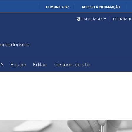
COMUNICA BR
ACESSO À INFORMAÇÃO
Ministério da Defesa
Ministério das Relações
Mini
IR
LANGUAGES
INTERNATI
Exteriores
PARA
O
Ministério da Cidadania
Ministério da Saúde
Mini
CONTEÚDO
reendedorismo
VA
Equipe
Editais
Gestores do sítio
Ministério do
Controladoria-Geral da
Mini
Desenvolvimento Regional
União
Famí
Hum
Advocacia-Geral da União
Banco Central do Brasil
Plan