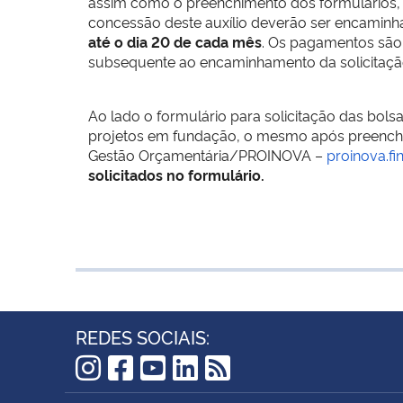
assim como o preenchimento dos formulários, q
concessão deste auxílio deverão ser encami
até o dia 20 de cada mês
. Os pagamentos são 
subsequente ao encaminhamento da solicitaçã
Ao lado o formulário para solicitação das bolsa
projetos em fundação, o mesmo após preenchi
Gestão Orçamentária/PROINOVA –
proinova.f
solicitados no formulário.
REDES SOCIAIS:
Instagram
Facebook
YouTube
LinkedIn
RSS