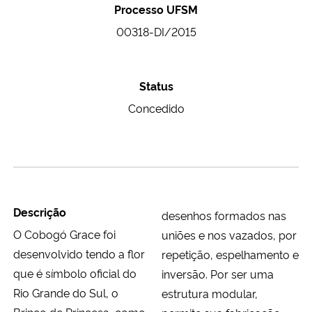
Processo UFSM
Ministério da Cidadania
00318-DI/2015
Ministério da Saúde
Status
Ministério de Minas e Energia
Concedido
Ministério da Ciência, Tecnologia, Inovações e Comunicações
Ministério do Meio Ambiente
Ministério do Turismo
Descrição
desenhos formados nas
O Cobogó Grace foi
uniões e nos vazados, por
Ministério do Desenvolvimento Regional
desenvolvido tendo a flor
repetição, espelhamento e
Controladoria-Geral da União
que é símbolo oficial do
inversão. Por ser uma
Rio Grande do Sul, o
estrutura modular,
Ministério da Mulher, da Família e dos Direitos Humanos
Brinco de Princesa, como
permite sua fabricação