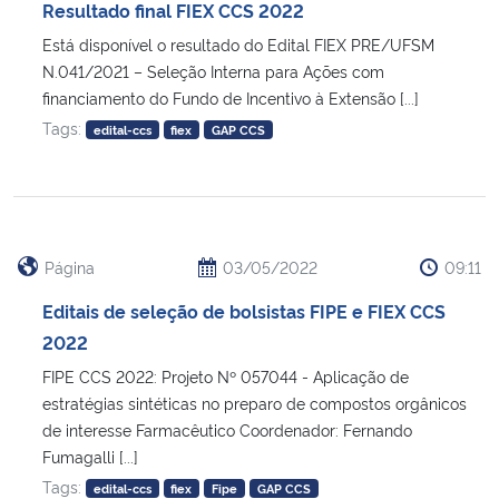
Resultado final FIEX CCS 2022
Está disponível o resultado do Edital FIEX PRE/UFSM
N.041/2021 – Seleção Interna para Ações com
financiamento do Fundo de Incentivo à Extensão [...]
Tags:
edital-ccs
fiex
GAP CCS
Página
03/05/2022
09:11
Editais de seleção de bolsistas FIPE e FIEX CCS
2022
FIPE CCS 2022: Projeto Nº 057044 - Aplicação de
estratégias sintéticas no preparo de compostos orgânicos
de interesse Farmacêutico Coordenador: Fernando
Fumagalli [...]
Tags:
edital-ccs
fiex
Fipe
GAP CCS