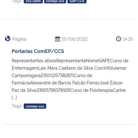
Tags:
ccs-ufsm
comep-ccs
GAP CCS
Página
10/06/2022
14:25
Portarias ComEP/CCS
Representantes ativosRepresentanteNomeSIAPECurso de
EnfermagemLaís Mara Caetano da Silva CorciniSilviamar
Camponogara23501257382871Curso de
FarmáciaAlexandre de Barros Falcão FerrazJosé Édson
Paz da Silva33925796378926Curso de FisioterapiaCarine
[...]
Tags:
comep-ccs