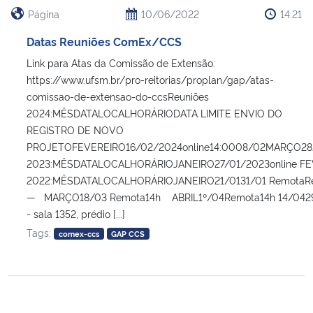
Página
10/06/2022
14:21
Datas Reuniões ComEx/CCS
Link para Atas da Comissão de Extensão:
https://www.ufsm.br/pro-reitorias/proplan/gap/atas-
comissao-de-extensao-do-ccsReuniões
2024:MÊSDATALOCALHORÁRIODATA LIMITE ENVIO DO
REGISTRO DE NOVO
PROJETOFEVEREIRO16/02/2024online14:0008/02MARÇO28/
2023:MÊSDATALOCALHORÁRIOJANEIRO27/01/2023online FE
2022:MÊSDATALOCALHORÁRIOJANEIRO21/0131/01 RemotaR
— MARÇO18/03 Remota14h ABRIL1º/04Remota14h 14/0429
- sala 1352, prédio [...]
Tags:
comex-ccs
GAP CCS