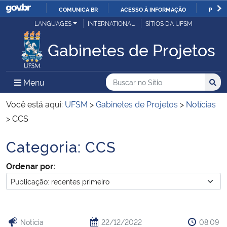
COMUNICA BR
ACESSO À INFORMAÇÃO
PARTI
Casa Civil
LANGUAGES
INTERNATIONAL
SÍTIOS DA UFSM
IR
PARA
Gabinetes de Projetos
Ministério da Justiça e Segurança Pública
O
CONTEÚDO
Ministério da Defesa
Buscar no no Sítio
Busca
Busca:
Menu Principal do Sítio
Menu
Busc
Ministério das Relações Exteriores
Você está aqui:
UFSM
>
Gabinetes de Projetos
>
Notícias
>
CCS
Ministério da Economia
Categoria:
CCS
Início do conteúdo
Ministério da Infraestrutura
Ordenar por:
Ministério da Agricultura, Pecuária e Abastecimento
Ministério da Educação
Notícia
22/12/2022
08:09