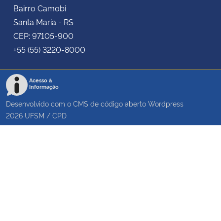
Bairro Camobi
Santa Maria - RS
CEP: 97105-900
+55 (55) 3220-8000
Acesso à
Informação
Desenvolvido com o CMS de código aberto
Wordpress
2026
UFSM
/
CPD