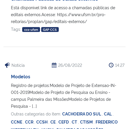
Está disponível link de acesso a chamadas públicas de
editais externos.Acesse: https://www.ufsm.br/pro-
reitorias/proplan/gap/editais-externos/
Tags:
ccs-ufsm
GAP CCS
Notícia
26/08/2022
14:27
Modelos
Registro de projetos:Modelo de Projeto de Extensao-IN-
001-2019Modelo de Projeto de Pesquisa ou Ensino -
campus Palmeira das MissõesModelo de Projetos de
Pesquisa - [...]
Outras categorias do item:
CACHOEIRA DO SUL
,
CAL
,
CCNE
,
CCR
,
CCSH
,
CE
,
CEFD
,
CT
,
CTISM
,
FREDERICO