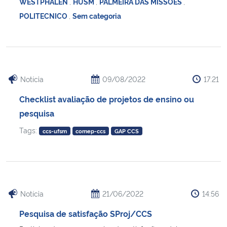
WESTPHALEN
,
HUSM
,
PALMEIRA DAS MISSÕES
,
POLITECNICO
,
Sem categoria
Notícia
09/08/2022
17:21
Checklist avaliação de projetos de ensino ou
pesquisa
Tags:
ccs-ufsm
comep-ccs
GAP CCS
Notícia
21/06/2022
14:56
Pesquisa de satisfação SProj/CCS