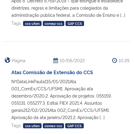
Após o Decreto 9.759/2019 – que extingue e estabelece
diretrizes, regras e limitações para colegiados da
administração pública federal, a Comissão de Ensino e [...]
Tags:
ccs-ufsm
comep-ccs
GAP CCS
Página
10/06/2022
10:29
Atas Comissão de Extensão do CCS
NºDataLinkPauta115/01/2021Ata
001_ComEx/CCS/UFSM1. Aprovação ata
dezembro/2020;2. Aprovação de projetos: 055159,
055131, 055277;3. Edital FIEX 2021;4. Assuntos
gerais212/02/2021Ata 002_ComEx/CCS/UFSM1.
Aprovação da ata janeiro/2021;2. Aprovação [...]
Tags:
ccs-ufsm
comex-ccs
GAP CCS