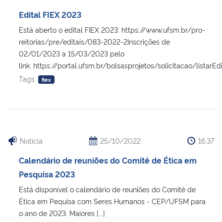
Ministério da Cidadania
Edital FIEX 2023
Está aberto o edital FIEX 2023: https://www.ufsm.br/pro-
Ministério da Saúde
reitorias/pre/editais/083-2022-2Inscrições de
02/01/2023 a 15/03/2023 pelo
Ministério de Minas e Energia
link: https://portal.ufsm.br/bolsasprojetos/solicitacao/listarEd
Tags:
fiex
Ministério da Ciência, Tecnologia, Inovações e Comunicações
Ministério do Meio Ambiente
Ministério do Turismo
Notícia
25/10/2022
16:37
Calendário de reuniões do Comitê de Ética em
Ministério do Desenvolvimento Regional
Pesquisa 2023
Está disponível o calendário de reuniões do Comitê de
Controladoria-Geral da União
Ética em Pequisa com Seres Humanos - CEP/UFSM para
o ano de 2023. Maiores [...]
Ministério da Mulher, da Família e dos Direitos Humanos