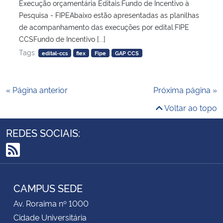
Execução orçamentária Editais:Fundo de Incentivo à
Pesquisa - FIPEAbaixo estão apresentadas as planilhas
de acompanhamento das execuções por edital:FIPE
CCSFundo de Incentivo [...]
Tags:
edital-ccs
fiex
Fipe
GAP CCS
« Página anterior
Próxima página »
Voltar ao topo
REDES SOCIAIS:
RSS
CAMPUS SEDE
Av. Roraima nº 1000
Cidade Universitária