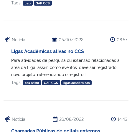
Tags:
cep
GAP CCS
Secretaria-Geral
Secretaria de Governo
Notícia
05/10/2022
08:57
Gabinete de Segurança Institucional
Ligas Acadêmicas ativas no CCS
Para atividades de pesquisa ou extensão relacionadas a
Advocacia-Geral da União
área da Liga, assim como eventos, deve ser registrado
novo projeto, referenciando o registro [...]
Banco Central do Brasil
Tags:
ccs-ufsm
GAP CCS
ligas acadêmicas
Planalto
Notícia
26/08/2022
14:43
Chamadas Públicas de editais externos