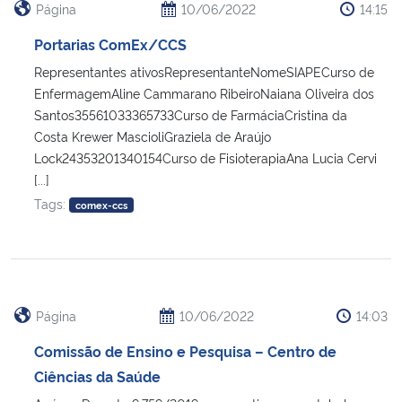
Página
10/06/2022
14:15
Portarias ComEx/CCS
Representantes ativosRepresentanteNomeSIAPECurso de
EnfermagemAline Cammarano RibeiroNaiana Oliveira dos
Santos35561033365733Curso de FarmáciaCristina da
Costa Krewer MascioliGraziela de Araújo
Lock24353201340154Curso de FisioterapiaAna Lucia Cervi
[...]
Tags:
comex-ccs
Página
10/06/2022
14:03
Comissão de Ensino e Pesquisa – Centro de
Ciências da Saúde