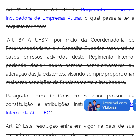
Art. 1º Alterar o Art. 37 do
Regimento Interno da
Incubadora de Empresas Pulsar
, o qual passa a ter a
seguinte redação:
“Art. 37 A UFSM, por meio da Coordenadoria de
Empreendedorismo e o Conselho Superior, resolverá os
casos omissos advindos deste Regimento interno,
podendo decidir sobre normas complementares ou
alteração das já existentes, visando sempre proporcionar
melhores condições de funcionamento a Incubadora.
Parágrafo único. O Conselho Superior possui sua
constituição e atribuições instruídas no
Regimento
Interno da AGITTEC
.”
Art. 2º Esta resolução entra em vigor na data de sua
assinatura, revogadas as disposições em contrário,