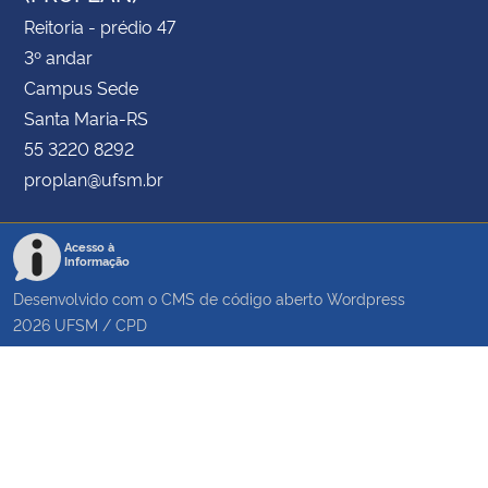
Reitoria - prédio 47
3º andar
Campus Sede
Santa Maria-RS
55 3220 8292
proplan@ufsm.br
Acesso à
Informação
Desenvolvido com o CMS de código aberto
Wordpress
2026
UFSM
/
CPD