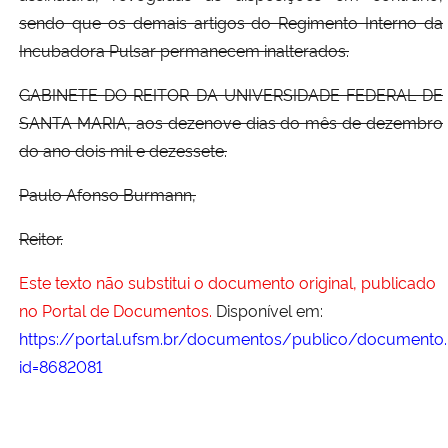
sendo que os demais artigos do Regimento Interno da
Incubadora Pulsar permanecem inalterados.
GABINETE DO REITOR DA UNIVERSIDADE FEDERAL DE
SANTA MARIA, aos dezenove dias do mês de dezembro
do ano dois mil e dezessete.
Paulo Afonso Burmann,
Reitor.
Este texto não substitui o documento original, publicado
no Portal de Documentos.
Disponível em:
https://portal.ufsm.br/documentos/publico/documento.
id=8682081