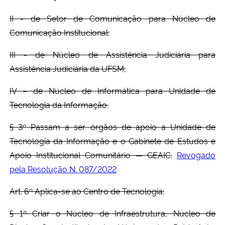
II - de Setor de Comunicação para Núcleo de
Comunicação Institucional;
III - de Núcleo de Assistência Judiciária para
Assistência Judiciária da UFSM;
IV – de Núcleo de Informática para Unidade de
Tecnologia da Informação.
§ 3º Passam a ser órgãos de apoio a Unidade de
Tecnologia da Informação e o Gabinete de Estudos e
Apoio Institucional Comunitário — GEAIC.
Revogado
pela Resolução N. 087/2022
Art. 6º Aplica-se ao Centro de Tecnologia:
§ 1º Criar o Núcleo de Infraestrutura, Núcleo de