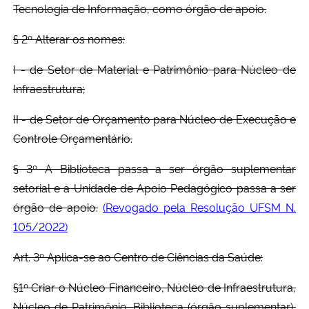
Tecnologia de Informação, como órgão de apoio.
§ 2º Alterar os nomes:
I - de Setor de Material e Patrimônio para Núcleo de
Infraestrutura;
II - de Setor de Orçamento para Núcleo de Execução e
Controle Orçamentário.
§ 3º A Biblioteca passa a ser órgão suplementar
setorial e a Unidade de Apoio Pedagógico passa a ser
órgão de apoio.
(Revogado pela Resolução UFSM N.
105/2022)
Art. 3º Aplica-se ao Centro de Ciências da Saúde:
§1º Criar o Núcleo Financeiro, Núcleo de Infraestrutura,
Núcleo de Patrimônio, Biblioteca (órgão suplementar),