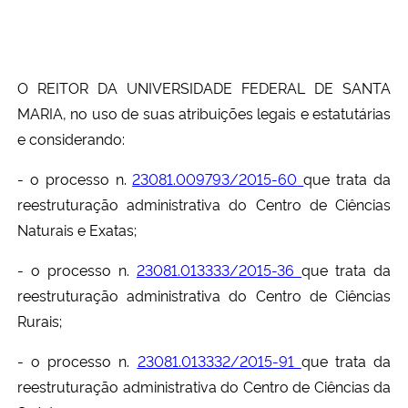
Secretaria-Geral
O REITOR DA UNIVERSIDADE FEDERAL DE SANTA
Secretaria de Governo
MARIA, no uso de suas atribuições legais e estatutárias
e considerando:
Gabinete de Segurança Institucional
- o processo n.
23081.009793/2015-60
que trata da
Advocacia-Geral da União
reestruturação administrativa do Centro de Ciências
Naturais e Exatas;
Banco Central do Brasil
- o processo n.
23081.013333/2015-36
que trata da
Planalto
reestruturação administrativa do Centro de Ciências
Rurais;
- o processo n.
23081.013332/2015-91
que trata da
reestruturação administrativa do Centro de Ciências da