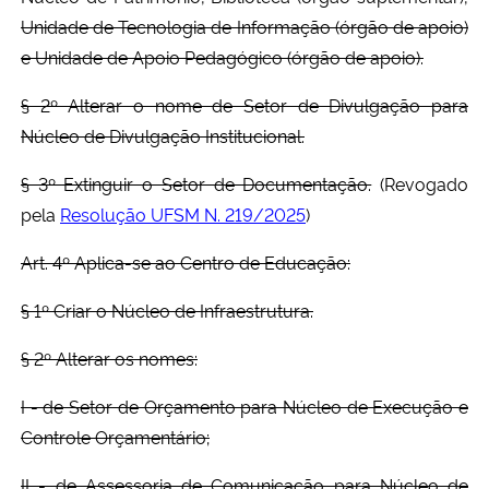
Unidade de Tecnologia de Informação (órgão de apoio)
e Unidade de Apoio Pedagógico (órgão de apoio).
§ 2º Alterar o nome de Setor de Divulgação para
Núcleo de Divulgação Institucional.
§ 3º Extinguir o Setor de Documentação.
(Revogado
pela
Resolução UFSM N. 219/2025
)
Art. 4º Aplica-se ao Centro de Educação:
§ 1º Criar o Núcleo de Infraestrutura.
§ 2º Alterar os nomes:
I - de Setor de Orçamento para Núcleo de Execução e
Controle Orçamentário;
II - de Assessoria de Comunicação para Núcleo de