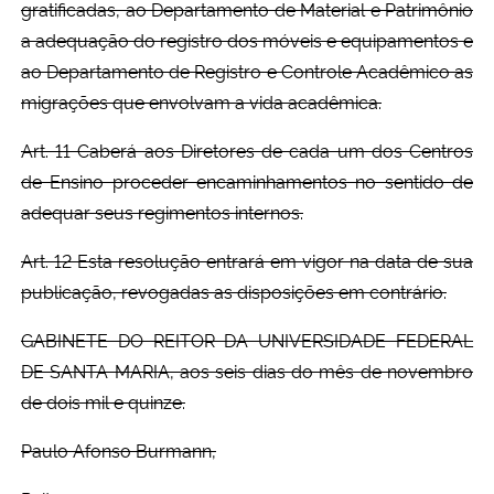
gratificadas, ao Departamento de Material e Patrimônio
a adequação do registro dos móveis e equipamentos e
ao Departamento de Registro e Controle Acadêmico as
migrações que envolvam a vida acadêmica.
Art. 11 Caberá aos Diretores de cada um dos Centros
de Ensino proceder encaminhamentos no sentido de
adequar seus regimentos internos.
Art. 12 Esta resolução entrará em vigor na data de sua
publicação, revogadas as disposições em contrário.
GABINETE DO REITOR DA UNIVERSIDADE FEDERAL
DE SANTA MARIA, aos seis dias do mês de novembro
de dois mil e quinze.
Paulo Afonso Burmann,