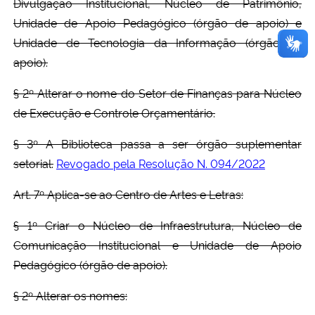
Divulgação Institucional, Núcleo de Patrimônio,
Unidade de Apoio Pedagógico (órgão de apoio) e
Unidade de Tecnologia da Informação (órgão de
apoio).
§ 2º Alterar o nome do Setor de Finanças para Núcleo
de Execução e Controle Orçamentário.
§ 3º A Biblioteca passa a ser órgão suplementar
setorial.
Revogado pela Resolução N. 094/2022
Art. 7º Aplica-se ao Centro de Artes e Letras:
§ 1º Criar o Núcleo de Infraestrutura, Núcleo de
Comunicação Institucional e Unidade de Apoio
Pedagógico (órgão de apoio).
§ 2º Alterar os nomes: