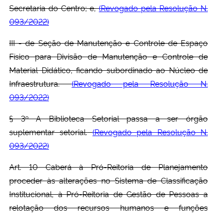
Secretaria do Centro; e,
(Revogado pela Resolução N.
093/2022)
III - de Seção de Manutenção e Controle de Espaço
Físico para Divisão de Manutenção e Controle de
Material Didático, ficando subordinado ao Núcleo de
Infraestrutura.
(Revogado pela Resolução N.
093/2022)
§ 3º A Biblioteca Setorial passa a ser órgão
suplementar setorial.
(Revogado pela Resolução N.
093/2022)
Art. 10 Caberá à Pró-Reitoria de Planejamento
proceder às alterações no Sistema de Classificação
Institucional, à Pró-Reitoria de Gestão de Pessoas a
relotação dos recursos humanos e funções