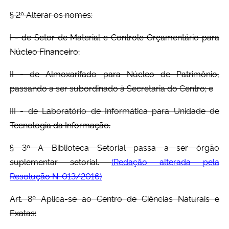
§ 2º Alterar os nomes:
I - de Setor de Material e Controle Orçamentário para
Núcleo Financeiro;
II - de Almoxarifado para Núcleo de Patrimônio,
passando a ser subordinado à Secretaria do Centro; e
III - de Laboratório de Informática para Unidade de
Tecnologia da Informação.
§ 3º A Biblioteca Setorial passa a ser órgão
suplementar setorial.
(Redação alterada pela
Resolução N. 013/2016)
Art. 8º Aplica-se ao Centro de Ciências Naturais e
Exatas: