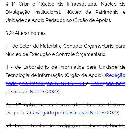
§ 1º Criar o Núcleo de Infraestrutura, Núcleo de
Divulgação Institucional, Núcleo de Patrimônio e
Unidade de Apoio Pedagógico (Órgão de Apoio).
§ 2º Alterar nomes:
I - de Setor de Material e Controle Orçamentário para
Núcleo de Execução e Controle Orçamentário.
II - de Laboratório de Informática para Unidade de
Tecnologia de Informação (Órgão de Apoio)
.
(Redação
dada pela Resolução N. 013/2016)
e
(Revogado pela
Resolução N. 095/2022)
Art. 9º Aplica-se ao Centro de Educação Física e
Desportos
:
(Revogado pela Resolução N. 093/2022)
§ 1º Criar o Núcleo de Divulgação Institucional, Núcleo