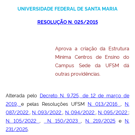
Ministério da Cidadania
UNIVERSIDADE FEDERAL DE SANTA MARIA
RESOLUÇÃO N. 025/2015
Ministério da Saúde
Ministério de Minas e Energia
Aprova a criação da Estrutura
Ministério da Ciência, Tecnologia, Inovações e Comunicações
Mínima Centros de Ensino do
Campus Sede da UFSM dá
Ministério do Meio Ambiente
outras providências.
Ministério do Turismo
Alterada pelo
Decreto N. 9.725, de 12 de março de
Ministério do Desenvolvimento Regional
2019,
e pelas Resoluções UFSM
N. 013/2016
,
N.
087/2022
,
N. 093/2022
,
N. 094/2022
,
N. 095/2022
;
Controladoria-Geral da União
N. 105/2022
,
N. 150/2023
,
N. 219/2025
e
N.
231/2025
.
Ministério da Mulher, da Família e dos Direitos Humanos