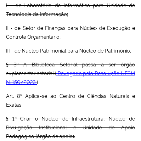
I - de Laboratório de Informática para Unidade de
Tecnologia da Informação;
II - de Setor de Finanças para Núcleo de Execução e
Controle Orçamentário;
III - de Núcleo Patrimonial para Núcleo de Patrimônio.
§ 3º A Biblioteca Setorial passa a ser órgão
suplementar setorial.(
Revogado pela Resolução UFSM
N. 150/2023
)
Art. 8º Aplica-se ao Centro de Ciências Naturais e
Exatas:
§ 1º Criar o Núcleo de Infraestrutura, Núcleo de
Divulgação Institucional e Unidade de Apoio
Pedagógico (órgão de apoio).