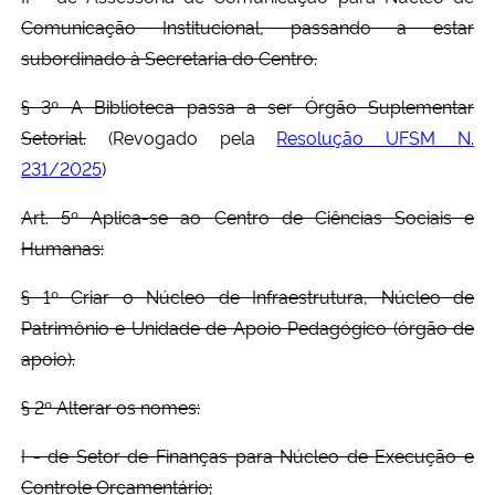
Comunicação Institucional, passando a estar
subordinado à Secretaria do Centro.
§ 3º A Biblioteca passa a ser Órgão Suplementar
Setorial.
(Revogado pela
Resolução UFSM N.
231/2025
)
Art. 5º Aplica-se ao Centro de Ciências Sociais e
Humanas:
§ 1º Criar o Núcleo de Infraestrutura, Núcleo de
Patrimônio e Unidade de Apoio Pedagógico (órgão de
apoio).
§ 2º Alterar os nomes:
I - de Setor de Finanças para Núcleo de Execução e
Controle Orçamentário;