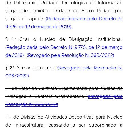
de Patrimônio, Unidade Tecnológica de Informação
(órgão de apoio) e Unidade de Apoio Pedagógico
(órgão de apoio).
(Redação alterada pelo Decreto N.
9.725, de 12 de março de 2019)
.
§ 1º Criar o Núcleo de Divulgação Institucional.
(Redação dada pelo Decreto N. 9.725, de 12 de março
de 2019)
.
(Revogado pela Resolução N. 093/2022)
§ 2º Alterar os nomes:
(Revogado pela Resolução N.
093/2022)
I - de Setor de Controle Orçamentário para Núcleo de
Execução e Controle Orçamentário;
(Revogado pela
Resolução N. 093/2022)
II - de Divisão de Atividades Desportivas para Núcleo
de Infraestrutura, passando a ser subordinado à