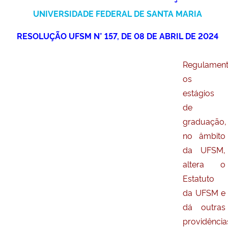
Ministério da Cidadania
UNIVERSIDADE FEDERAL DE SANTA MARIA
RESOLUÇÃO UFSM N° 157, DE 08 DE ABRIL DE 2024
Ministério da Saúde
Ministério de Minas e Energia
Regulamen
os
Ministério da Ciência, Tecnologia, Inovações e Comunicações
estágios
de
Ministério do Meio Ambiente
graduação,
no âmbito
Ministério do Turismo
da UFSM,
altera o
Ministério do Desenvolvimento Regional
Estatuto
da UFSM e
Controladoria-Geral da União
dá outras
providência
Ministério da Mulher, da Família e dos Direitos Humanos