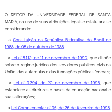
Secretaria-Geral
O REITOR DA UNIVERSIDADE FEDERAL DE SANTA
MARIA, no uso de suas atribuições legais e estatutárias e
Secretaria de Governo
considerando:
Gabinete de Segurança Institucional
- a
Constituição da República Federativa do Brasil de
1988, de 05 de outubro de 1988
;
Advocacia-Geral da União
- a
Lei n° 8.112, de 11 de dezembro de 1990
, que dispõe
sobre o regime jurídico dos servidores públicos civis da
Banco Central do Brasil
União, das autarquias e das fundações públicas federais;
Planalto
- a
Lei n° 9.394, de 20 de dezembro de 1996
, que
estabelece as diretrizes e bases da educação nacional e
suas alterações;
- a
Lei Complementar n° 95, de 26 de fevereiro de 1998
,