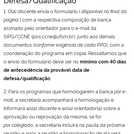
Ministério da Cidadania
1. O(a) discente envia o formulário (
disponível no final da
página
) com a respectiva composição de banca
Ministério da Saúde
assinado pelo orientador para o e-mail da
SIPG/CCNE (pos.ccne@ufsm.br), junto aos demais
Ministério de Minas e Energia
documentos
(conforme exigência de cada PPG
), com a
coordenação do programa em cópia. Ressaltamos que
Ministério da Ciência, Tecnologia, Inovações e Comunicações
o envio do formulário deve ser no
mínimo com 40 dias
Ministério do Meio Ambiente
de antecedência da provável data de
defesa/qualificação
;
Ministério do Turismo
2. Para os programas que homologarem a banca
por e-
mail
, a secretaria acompanhará a homologação e
Ministério do Desenvolvimento Regional
informará ao(a) discente e ao(a) orientador(a) sobre a
aprovação ou reprovação da mesma; se for
Controladoria-Geral da União
por
colegiado
, a secretaria incluirá na pauta da próxima
Ministério da Mulher, da Família e dos Direitos Humanos
reunião e após a reunião e homologação de ata será