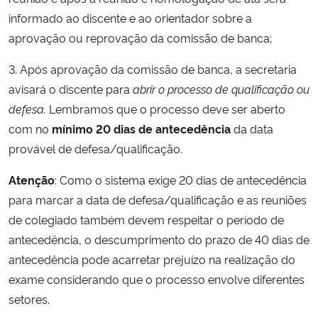
informado ao discente e ao orientador sobre a
Secretaria-Geral
aprovação ou reprovação da comissão de banca;
3. Após aprovação da comissão de banca, a secretaria
Secretaria de Governo
avisará o discente para
abrir o processo de
qualificação ou
defesa.
Lembramos que o processo deve ser aberto
Gabinete de Segurança Institucional
com no
mínimo 20 dias de antecedência
da data
Advocacia-Geral da União
provável de defesa/qualificação.
Atenção
: Como o sistema exige 20 dias de antecedência
Banco Central do Brasil
para marcar a data de defesa/qualificação e as reuniões
de colegiado também devem respeitar o período de
Planalto
antecedência, o descumprimento do prazo de 40 dias de
antecedência pode acarretar prejuízo na realização do
exame considerando que o processo envolve diferentes
setores.