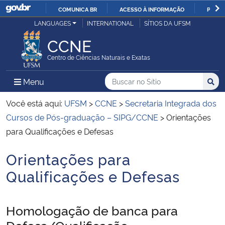
COMUNICA BR
ACESSO À INFORMAÇÃO
PARTI
Casa Civil
LANGUAGES
INTERNATIONAL
SÍTIOS DA UFSM
IR
PARA
CCNE
Ministério da Justiça e Segurança Pública
O
Centro de Ciências Naturais e Exatas
CONTEÚDO
Ministério da Defesa
Buscar no no Sítio
Busca
Busca:
Menu Principal do Sítio
Menu
Busc
Ministério das Relações Exteriores
Você está aqui:
UFSM
>
CCNE
>
Secretaria Integrada dos
Cursos de Pós-graduação – SIPG/CCNE
>
Orientações
Ministério da Economia
para Qualificações e Defesas
Orientações para
Ministério da Infraestrutura
Início do conteúdo
Qualificações e Defesas
Ministério da Agricultura, Pecuária e Abastecimento
Homologação de banca para
Ministério da Educação
Defesa/Qualificação