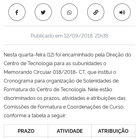
Ministério da Cidadania
Copiar para área 
Ministério da Saúde
Publicado em
12/09/2018, 21h35
Ministério de Minas e Energia
Nesta quarta-feira (12) foi encaminhado pela Direção do
Ministério da Ciência, Tecnologia, Inovações e Comunicações
Centro de Tecnologia para as subunidades o
Memorando Circular 018/2018- CT, que institui o
Ministério do Meio Ambiente
Cronograma para organização de Solenidades de
Ministério do Turismo
Formatura do Centro de Tecnologia. Nele estão
discriminados os prazos, atividades e atribuições das
Ministério do Desenvolvimento Regional
Comissões de Formatura e Coordenações de Curso,
conforme a tabela a seguir:
Controladoria-Geral da União
PRAZO
ATIVIDADE
ATRIBUIÇÃO
Ministério da Mulher, da Família e dos Direitos Humanos