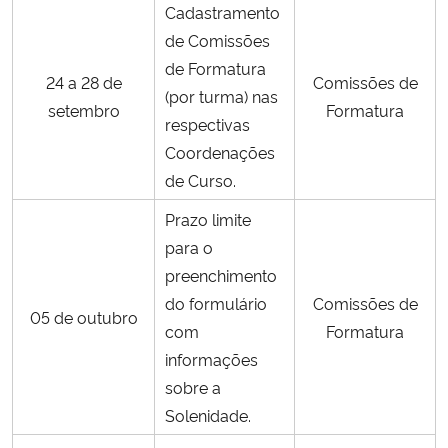
Cadastramento
de Comissões
Secretaria-Geral
de Formatura
24 a 28 de
Comissões de
(por turma) nas
Secretaria de Governo
setembro
Formatura
respectivas
Coordenações
Gabinete de Segurança Institucional
de Curso.
Advocacia-Geral da União
Prazo limite
para o
Banco Central do Brasil
preenchimento
do formulário
Comissões de
Planalto
05 de outubro
com
Formatura
informações
sobre a
Solenidade.