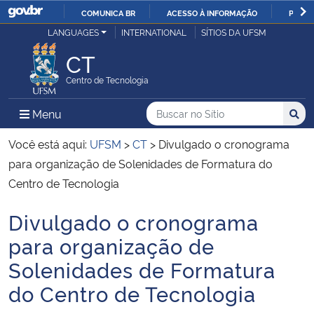
COMUNICA BR
ACESSO À INFORMAÇÃO
PARTI
Casa Civil
LANGUAGES
INTERNATIONAL
SÍTIOS DA UFSM
IR
PARA
CT
Ministério da Justiça e Segurança Pública
O
Centro de Tecnologia
CONTEÚDO
Ministério da Defesa
Buscar no no Sítio
Busca
Busca:
Menu Principal do Sítio
Menu
Busc
Ministério das Relações Exteriores
Você está aqui:
UFSM
>
CT
>
Divulgado o cronograma
para organização de Solenidades de Formatura do
Ministério da Economia
Centro de Tecnologia
Divulgado o cronograma
Ministério da Infraestrutura
Início do conteúdo
para organização de
Ministério da Agricultura, Pecuária e Abastecimento
Solenidades de Formatura
do Centro de Tecnologia
Ministério da Educação