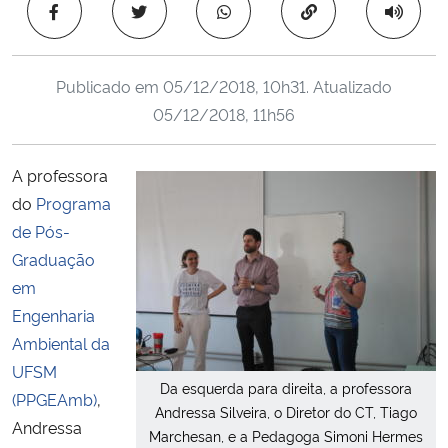
Copiar para área 
Ministério da Cidadania
Ministério da Saúde
Publicado em
05/12/2018, 10h31
. Atualizado
05/12/2018, 11h56
Ministério de Minas e Energia
A professora
Ministério da Ciência, Tecnologia, Inovações e Comunicações
do
Programa
de Pós-
Ministério do Meio Ambiente
Graduação
Ministério do Turismo
em
Engenharia
Ministério do Desenvolvimento Regional
Ambiental da
UFSM
Da esquerda para direita, a professora
Controladoria-Geral da União
(PPGEAmb)
,
Andressa Silveira, o Diretor do CT, Tiago
Andressa
Marchesan, e a Pedagoga Simoni Hermes
Ministério da Mulher, da Família e dos Direitos Humanos