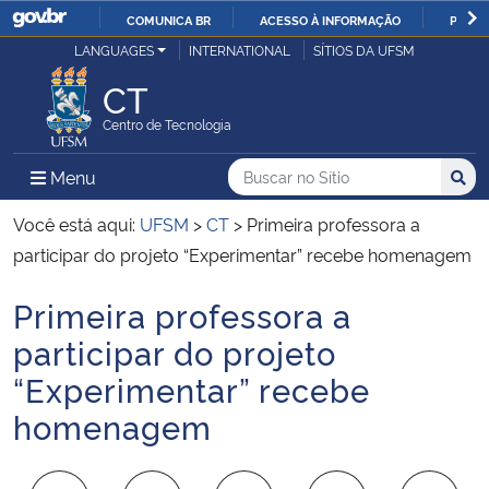
COMUNICA BR
ACESSO À INFORMAÇÃO
PARTI
Casa Civil
LANGUAGES
INTERNATIONAL
SÍTIOS DA UFSM
IR
PARA
CT
Ministério da Justiça e Segurança Pública
O
Centro de Tecnologia
CONTEÚDO
Ministério da Defesa
Buscar no no Sítio
Busca
Busca:
Menu Principal do Sítio
Menu
Busc
Ministério das Relações Exteriores
Você está aqui:
UFSM
>
CT
>
Primeira professora a
participar do projeto “Experimentar” recebe homenagem
Ministério da Economia
Primeira professora a
Início do conteúdo
Ministério da Infraestrutura
participar do projeto
“Experimentar” recebe
Ministério da Agricultura, Pecuária e Abastecimento
homenagem
Ministério da Educação