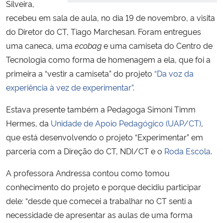
Silveira,
recebeu em sala de aula, no dia 19 de novembro, a visita
Secretaria-Geral
do Diretor do CT, Tiago Marchesan. Foram entregues
uma caneca, uma
ecobag
e uma camiseta do Centro de
Secretaria de Governo
Tecnologia como forma de homenagem a ela, que foi a
primeira a “vestir a camiseta” do projeto
“Da voz da
Gabinete de Segurança Institucional
experiência à vez de experimentar”
.
Advocacia-Geral da União
Estava presente também a Pedagoga Simoni Timm
Hermes, da
Unidade de Apoio Pedagógico (UAP/CT)
,
Banco Central do Brasil
que está desenvolvendo o projeto “Experimentar” em
parceria com a Direção do CT, NDI/CT e o
Roda Escola
.
Planalto
A professora Andressa contou como tomou
conhecimento do projeto e porque decidiu participar
dele: “desde que comecei a trabalhar no CT senti a
necessidade de apresentar as aulas de uma forma