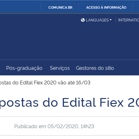
COMUNICA BR
ACESSO À INFORMAÇÃO
Ministério da Defesa
Ministério das Relações
Mini
IR
LANGUAGES
INTERNATI
Exteriores
PARA
O
Ministério da Cidadania
Ministério da Saúde
Mini
CONTEÚDO
Pós-graduação
Serviços
Gestores do sítio
Ministério do
Controladoria-Geral da
Mini
Desenvolvimento Regional
União
Famí
ostas do Edital Fiex 2020 vão até 16/03
Hum
postas do Edital Fiex 
Advocacia-Geral da União
Banco Central do Brasil
Plan
Publicado em
05/02/2020, 14h23