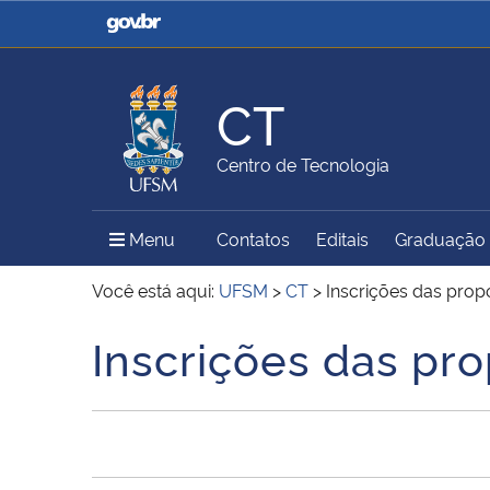
Casa Civil
Ministério da Justiça e
Segurança Pública
CT
Ministério da Agricultura,
Ministério da Educação
Centro de Tecnologia
Pecuária e Abastecimento
Menu Principal do Sítio
Menu
Contatos
Editais
Graduação
Ministério do Meio Ambiente
Ministério do Turismo
Você está aqui:
UFSM
>
CT
>
Inscrições das prop
Inscrições das pro
Início do conteúdo
Secretaria de Governo
Gabinete de Segurança
Institucional