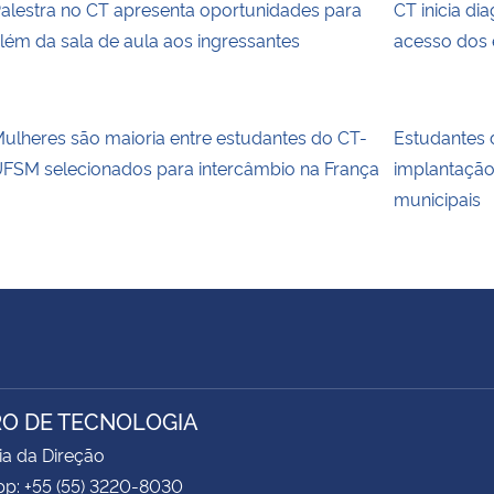
alestra no CT apresenta oportunidades para
CT inicia di
lém da sala de aula aos ingressantes
acesso dos 
ulheres são maioria entre estudantes do CT-
Estudantes
FSM selecionados para intercâmbio na França
implantaçã
municipais
O DE TECNOLOGIA
ia da Direção
p: +55 (55) 3220-8030