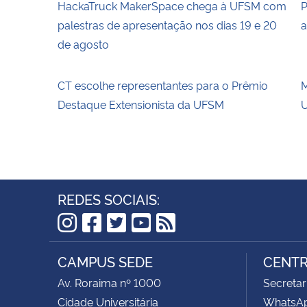
HackaTruck MakerSpace chega à UFSM com
P
palestras de apresentação nos dias 19 e 20
a
de agosto
CT escolhe representantes para o Prêmio
M
Destaque Extensionista da UFSM
U
REDES SOCIAIS:
Instagram
Facebook
Twitter
YouTube
RSS
CAMPUS SEDE
CENTR
Av. Roraima nº 1000
Secretar
Cidade Universitária
WhatsAp