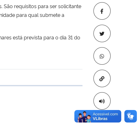
 São requisitos para ser solicitante
Unidade para qual submete a
ares está prevista para o dia 31 do
Copiar para áre
e transferência