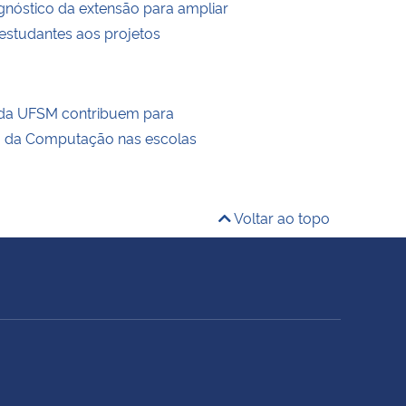
agnóstico da extensão para ampliar
estudantes aos projetos
 da UFSM contribuem para
o da Computação nas escolas
Voltar ao topo