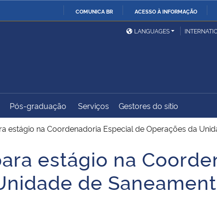
COMUNICA BR
ACESSO À INFORMAÇÃO
Ministério da Defesa
Ministério das Relações
Mini
IR
LANGUAGES
INTERNATI
Exteriores
PARA
O
Ministério da Cidadania
Ministério da Saúde
Mini
CONTEÚDO
Pós-graduação
Serviços
Gestores do sítio
Ministério do
Controladoria-Geral da
Mini
Desenvolvimento Regional
União
Famí
ara estágio na Coordenadoria Especial de Operações da Uni
Hum
para estágio na Coorde
Advocacia-Geral da União
Banco Central do Brasil
Plan
Unidade de Saneamento