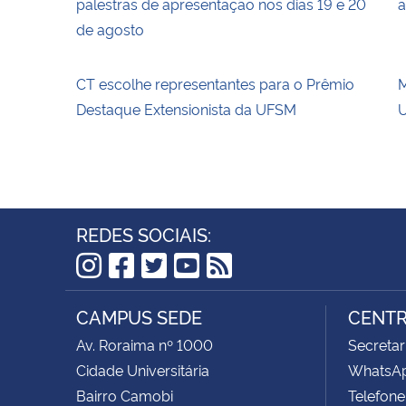
palestras de apresentação nos dias 19 e 20
a
de agosto
CT escolhe representantes para o Prêmio
M
Destaque Extensionista da UFSM
U
REDES SOCIAIS:
Instagram
Facebook
Twitter
YouTube
RSS
CAMPUS SEDE
CENTR
Av. Roraima nº 1000
Secretar
Cidade Universitária
WhatsAp
Bairro Camobi
Telefone