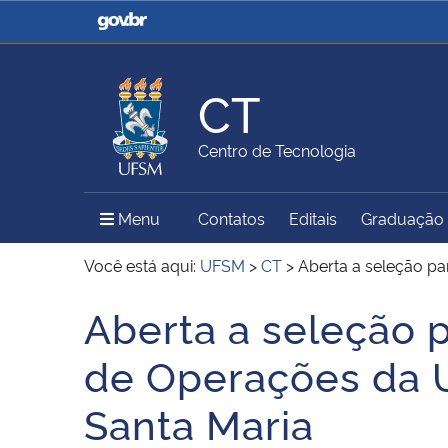
Casa Civil
Ministério da Justiça e
Segurança Pública
CT
Ministério da Agricultura,
Ministério da Educação
Centro de Tecnologia
Pecuária e Abastecimento
Menu Principal do Sítio
Menu
Contatos
Editais
Graduação
Ministério do Meio Ambiente
Ministério do Turismo
Você está aqui:
UFSM
>
CT
>
Aberta a seleção p
Aberta a seleção 
Início do conteúdo
Secretaria de Governo
Gabinete de Segurança
de Operações da 
Institucional
Santa Maria