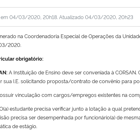
o em
04/03/2020, 20h18
. Atualizado
04/03/2020, 20h23
unerado na Coordenadoria Especial de Operações da Unidad
/03/2020.
icular obrigatório:
AN:
A Instituição de Ensino deve ser conveniada à CORSAN.
tar sua I.E. solicitando proposta/contrato de convênio para 
ossuir vinculação com cargos/empregos existentes na com
O(a) estudante precisa verificar junto a lotação a qual pretend
visão precisa ser desempenhada por funcionário(a) de mesma
tica de estágio.