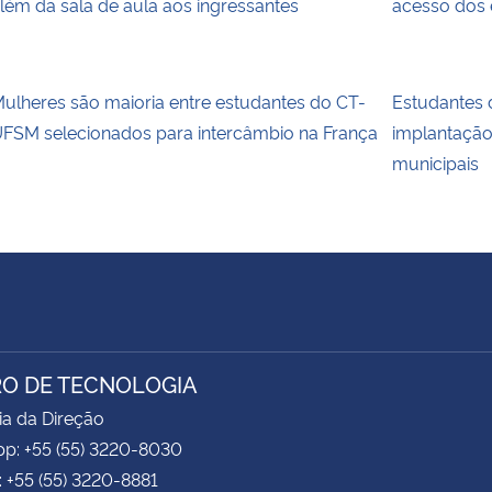
lém da sala de aula aos ingressantes
acesso dos 
ulheres são maioria entre estudantes do CT-
Estudantes
FSM selecionados para intercâmbio na França
implantaçã
municipais
O DE TECNOLOGIA
ia da Direção
p: +55 (55) 3220-8030
: +55 (55) 3220-8881