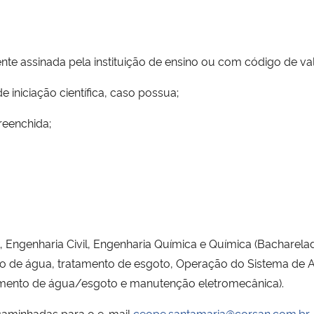
te assinada pela instituição de ensino ou com código de val
 iniciação científica, caso possua;
reenchida;
 Engenharia Civil, Engenharia Química e Química (Bacharelad
 de água, tratamento de esgoto, Operação do Sistema de 
tamento de água/esgoto e manutenção eletromecânica).
ncaminhadas para o e-mail
ceope.santamaria@corsan.com.br
,