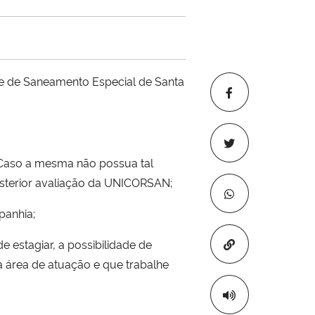
e de Saneamento Especial de Santa
 Caso a mesma não possua tal
posterior avaliação da UNICORSAN;
panhia;
Copiar para áre
e estagiar, a possibilidade de
 área de atuação e que trabalhe