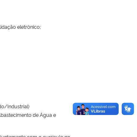
idação eletrônico;
o/Industrial)
Abastecimento de Água e
 juntamente com o currículo no