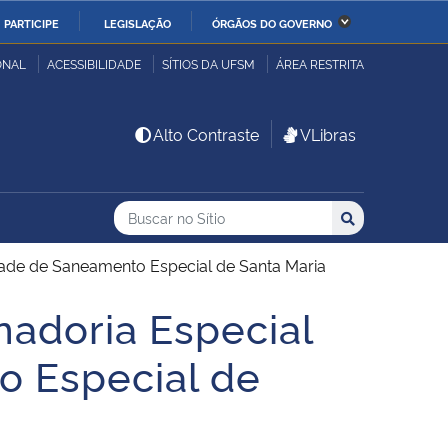
PARTICIPE
LEGISLAÇÃO
ÓRGÃOS DO GOVERNO
stério da Economia
Ministério da Infraestrutura
ONAL
ACESSIBILIDADE
SÍTIOS DA UFSM
ÁREA RESTRITA
stério de Minas e Energia
Ministério da Ciência,
Alto Contraste
VLibras
Tecnologia, Inovações e
Comunicações
Buscar no no Sítio
Busca
Busca:
Buscar
stério da Mulher, da
Secretaria-Geral
lia e dos Direitos
dade de Saneamento Especial de Santa Maria
anos
nadoria Especial
alto
 Especial de