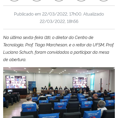
Ministério da Cidadania
Publicado em
22/03/2022, 17h00
. Atualizado
Ministério da Saúde
22/03/2022, 18h56
Ministério de Minas e Energia
Na última sexta-feira (18),
o diretor do Centro de
Tecnologia, Prof. Tiago Marchesan, e o reitor da UFSM, Prof.
Ministério da Ciência, Tecnologia, Inovações e Comunicações
Luciano Schuch, foram convidados a participar da mesa
de abertura.
Ministério do Meio Ambiente
Ministério do Turismo
Ministério do Desenvolvimento Regional
Controladoria-Geral da União
Ministério da Mulher, da Família e dos Direitos Humanos