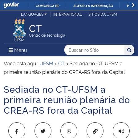
COMUNICA BR
ACESSO À INFORMAÇÃO
PARTI
Casa Civil
LANGUAGES
INTERNATIONAL
SÍTIOS DA UFSM
IR
PARA
CT
Ministério da Justiça e Segurança Pública
O
Centro de Tecnologia
CONTEÚDO
Ministério da Defesa
Buscar no no Sítio
Busca
Busca:
Menu Principal do Sítio
Menu
Busc
Ministério das Relações Exteriores
Você está aqui:
UFSM
>
CT
>
Sediada no CT-UFSM a
primeira reunião plenária do CREA-RS fora da Capital
Ministério da Economia
Sediada no CT-UFSM a
Início do conteúdo
Ministério da Infraestrutura
primeira reunião plenária do
CREA-RS fora da Capital
Ministério da Agricultura, Pecuária e Abastecimento
Ministério da Educação
Copiar para área 