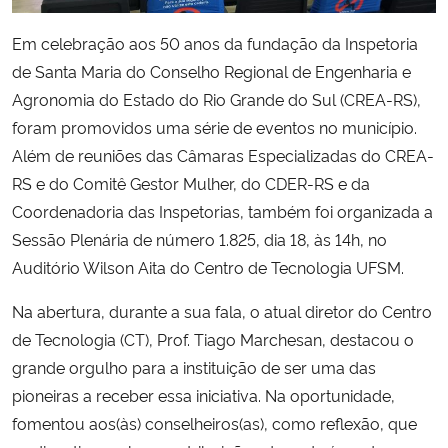
Em celebração aos 50 anos da fundação da Inspetoria
Secretaria-Geral
de Santa Maria do Conselho Regional de Engenharia e
Agronomia do Estado do Rio Grande do Sul (CREA-RS),
Secretaria de Governo
foram promovidos uma série de eventos no município.
Gabinete de Segurança Institucional
Além de reuniões das Câmaras Especializadas do CREA-
RS e do Comitê Gestor Mulher, do CDER-RS e da
Advocacia-Geral da União
Coordenadoria das Inspetorias, também foi organizada a
Sessão Plenária de número 1.825, dia 18, às 14h, no
Banco Central do Brasil
Auditório Wilson Aita do Centro de Tecnologia UFSM.
Na abertura, durante a sua fala, o atual diretor do Centro
Planalto
de Tecnologia (CT), Prof. Tiago Marchesan, destacou o
grande orgulho para a instituição de ser uma das
pioneiras a receber essa iniciativa. Na oportunidade,
fomentou aos(às) conselheiros(as), como reflexão, que