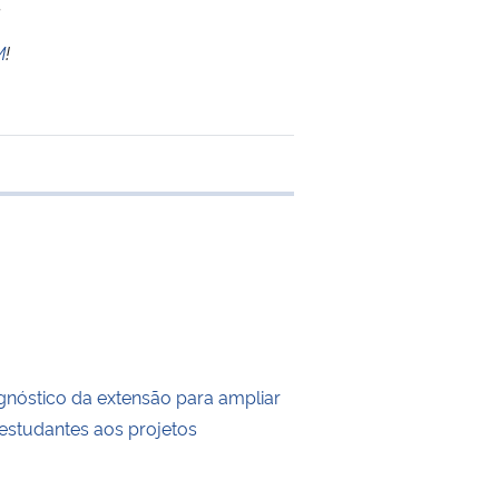
.
M
!
e transferência
agnóstico da extensão para ampliar
estudantes aos projetos