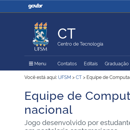
Casa Civil
Ministério da Justiça e
Segurança Pública
CT
Ministério da Agricultura,
Ministério da Educação
Centro de Tecnologia
Pecuária e Abastecimento
Menu Principal do Sítio
Menu
Contatos
Editais
Graduação
Ministério do Meio Ambiente
Ministério do Turismo
Você está aqui:
UFSM
>
CT
>
Equipe de Computaç
Equipe de Comput
Início do conteúdo
Secretaria de Governo
Gabinete de Segurança
nacional
Institucional
Jogo desenvolvido por estudant