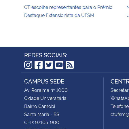
CT escolhe representantes para o Prêmio
M
Destaque Extensionista da UFSM
U
REDES SOCIAIS:
Instagram
Facebook
Twitter
YouTube
RSS
CAMPUS SEDE
CENTR
Av. Roraima nº 1000
Secretar
Cidade Universitária
WhatsAp
Bairro Camobi
Telefone
Santa Maria - RS
ctufsm@
CEP: 97105-900