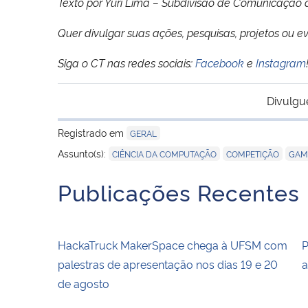
Texto por Yuri Lima – Subdivisão de Comunicaçã
Quer divulgar suas ações, pesquisas, projetos ou e
Siga o CT nas redes sociais:
Facebook
e
Instagram
Divulgu
Registrado em
GERAL
,
,
Assunto(s):
CIÊNCIA DA COMPUTAÇÃO
COMPETIÇÃO
GAM
Publicações Recentes
HackaTruck MakerSpace chega à UFSM com
P
palestras de apresentação nos dias 19 e 20
a
de agosto