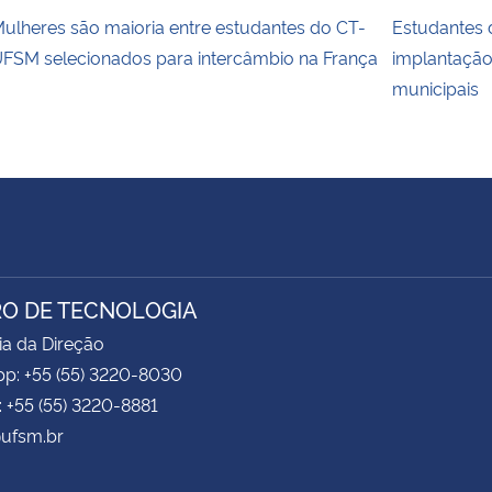
ulheres são maioria entre estudantes do CT-
Estudantes
FSM selecionados para intercâmbio na França
implantaçã
municipais
O DE TECNOLOGIA
ia da Direção
p: +55 (55) 3220-8030
: +55 (55) 3220-8881
ufsm.br