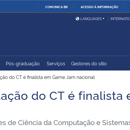
COMUNICA BR
ACESSO À INFORMAÇÃO
Ministério da Defesa
Ministério das Relações
Mini
IR
LANGUAGES
INTERNATI
Exteriores
PARA
O
Ministério da Cidadania
Ministério da Saúde
Mini
CONTEÚDO
Pós-graduação
Serviços
Gestores do sítio
Ministério do
Controladoria-Geral da
Mini
Desenvolvimento Regional
União
Famí
ão do CT é finalista em Game Jam nacional
Hum
ação do CT é finalist
Advocacia-Geral da União
Banco Central do Brasil
Plan
es de Ciência da Computação e Sistemas