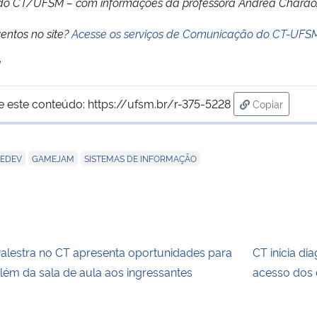
o do CT/UFSM – com informações da professora Andrea Charão
ventos no site?
Acesse os serviços de Comunicação do CT-UFS
!
e este conteúdo:
https://ufsm.br/r-375-5228
Copiar
para área d
,
,
EDEV
GAMEJAM
SISTEMAS DE INFORMAÇÃO
alestra no CT apresenta oportunidades para
CT inicia di
lém da sala de aula aos ingressantes
acesso dos 