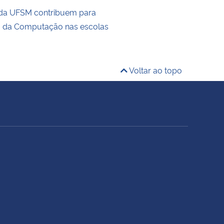
 da UFSM contribuem para
o da Computação nas escolas
Voltar ao topo