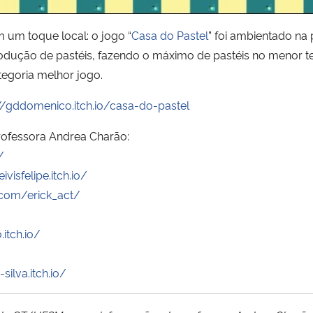
 um toque local: o jogo “
Casa do Pastel
” foi ambientado na
 produção de pastéis, fazendo o máximo de pastéis no menor 
ategoria melhor jogo.
//gddomenico.itch.io/casa-do-pastel
rofessora Andrea Charão:
/
ivisfelipe.itch.io/
.com/erick_act/
itch.io/
silva.itch.io/