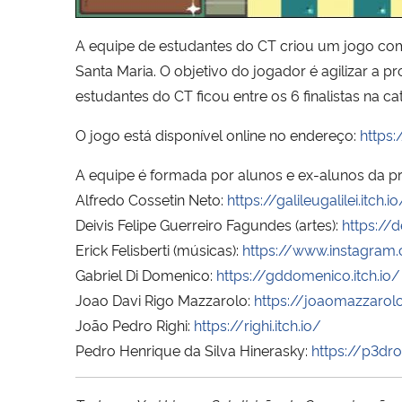
A equipe de estudantes do CT criou um jogo com
Santa Maria. O objetivo do jogador é agilizar a
estudantes do CT ficou entre os 6 finalistas na c
O jogo está disponível online no endereço:
https:
A equipe é formada por alunos e ex-alunos da p
Alfredo Cossetin Neto:
https://galileugalilei.itch.io
Deivis Felipe Guerreiro Fagundes (artes):
https://de
Erick Felisberti (músicas):
https://www.instagram
Gabriel Di Domenico:
https://gddomenico.itch.io/
Joao Davi Rigo Mazzarolo:
https://joaomazzarolo.
João Pedro Righi:
https://righi.itch.io/
Pedro Henrique da Silva Hinerasky:
https://p3dro-