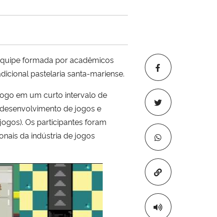
equipe formada por acadêmicos
cional pastelaria santa-mariense.
jogo em um curto intervalo de
 desenvolvimento de jogos e
ogos). Os participantes foram
nais da indústria de jogos
Copiar para áre