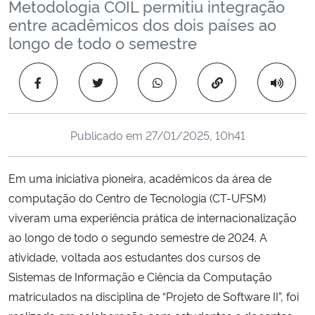
Metodologia COIL permitiu integração
Ministério da Cidadania
entre acadêmicos dos dois países ao
longo de todo o semestre
Ministério da Saúde
Copiar para área 
Ministério de Minas e Energia
Ministério da Ciência, Tecnologia, Inovações e Comunicações
Publicado em
27/01/2025, 10h41
Ministério do Meio Ambiente
Em uma iniciativa pioneira, acadêmicos da área de
computação do Centro de Tecnologia (CT-UFSM)
Ministério do Turismo
viveram uma experiência prática de internacionalização
ao longo de todo o segundo semestre de 2024. A
Ministério do Desenvolvimento Regional
atividade, voltada aos estudantes dos cursos de
Controladoria-Geral da União
Sistemas de Informação e Ciência da Computação
matriculados na disciplina de “Projeto de Software II”, foi
Ministério da Mulher, da Família e dos Direitos Humanos