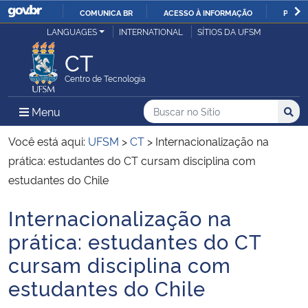
COMUNICA BR
ACESSO À INFORMAÇÃO
PARTI
Casa Civil
LANGUAGES
INTERNATIONAL
SÍTIOS DA UFSM
IR
PARA
CT
Ministério da Justiça e Segurança Pública
O
Centro de Tecnologia
CONTEÚDO
Ministério da Defesa
Buscar no no Sítio
Busca
Busca:
Menu Principal do Sítio
Menu
Busc
Ministério das Relações Exteriores
Você está aqui:
UFSM
>
CT
>
Internacionalização na
prática: estudantes do CT cursam disciplina com
Ministério da Economia
estudantes do Chile
Internacionalização na
Ministério da Infraestrutura
Início do conteúdo
prática: estudantes do CT
Ministério da Agricultura, Pecuária e Abastecimento
cursam disciplina com
estudantes do Chile
Ministério da Educação