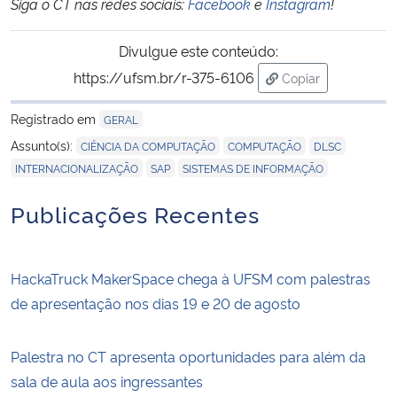
Siga o CT nas redes sociais:
Facebook
e
Instagram
!
Divulgue este conteúdo:
https://ufsm.br/r-375-6106
Copiar
para área de tran
Registrado em
GERAL
,
,
,
Assunto(s):
CIÊNCIA DA COMPUTAÇÃO
COMPUTAÇÃO
DLSC
,
,
INTERNACIONALIZAÇÃO
SAP
SISTEMAS DE INFORMAÇÃO
Publicações Recentes
HackaTruck MakerSpace chega à UFSM com palestras
de apresentação nos dias 19 e 20 de agosto
Palestra no CT apresenta oportunidades para além da
sala de aula aos ingressantes