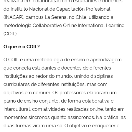
realizada em colaboração com estudantes e docentes
do Instituto Nacional de Capacitación Profesional
Secretaria-Geral
(INACAP), campus La Serena, no Chile, utilizando a
metodologia Collaborative Online International Learning
Secretaria de Governo
(COIL).
Gabinete de Segurança Institucional
O que é o COIL?
O COIL é uma metodologia de ensino e aprendizagem
Advocacia-Geral da União
que conecta estudantes e docentes de diferentes
instituições ao redor do mundo, unindo disciplinas
Banco Central do Brasil
curriculares de diferentes instituições, mas com
objetivos em comum. Os professores elaboram um
Planalto
plano de ensino conjunto, de forma colaborativa e
intercultural, com atividades realizadas online, tanto em
momentos síncronos quanto assíncronos. Na prática, as
duas turmas viram uma só. O objetivo é enriquecer o