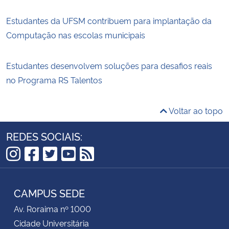
Estudantes da UFSM contribuem para implantação da
Computação nas escolas municipais
Estudantes desenvolvem soluções para desafios reais
no Programa RS Talentos
Voltar ao topo
REDES SOCIAIS:
Instagram
Facebook
Twitter
YouTube
RSS
CAMPUS SEDE
Av. Roraima nº 1000
Cidade Universitária