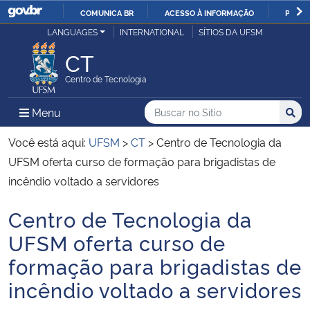
COMUNICA BR
ACESSO À INFORMAÇÃO
PARTI
Casa Civil
LANGUAGES
INTERNATIONAL
SÍTIOS DA UFSM
IR
PARA
CT
Ministério da Justiça e Segurança Pública
O
Centro de Tecnologia
CONTEÚDO
Ministério da Defesa
Buscar no no Sítio
Busca
Busca:
Menu Principal do Sítio
Menu
Busc
Ministério das Relações Exteriores
Você está aqui:
UFSM
>
CT
>
Centro de Tecnologia da
UFSM oferta curso de formação para brigadistas de
Ministério da Economia
incêndio voltado a servidores
Centro de Tecnologia da
Ministério da Infraestrutura
Início do conteúdo
UFSM oferta curso de
Ministério da Agricultura, Pecuária e Abastecimento
formação para brigadistas de
incêndio voltado a servidores
Ministério da Educação