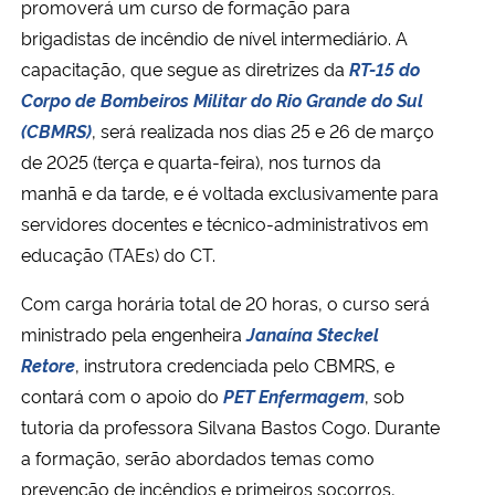
promoverá um curso de formação para
brigadistas de incêndio de nível intermediário. A
Secretaria-Geral
capacitação, que segue as diretrizes da
RT-15 do
Corpo de Bombeiros Militar do Rio Grande do Sul
Secretaria de Governo
(CBMRS)
, será realizada nos dias 25 e 26 de março
de 2025 (terça e quarta-feira), nos turnos da
Gabinete de Segurança Institucional
manhã e da tarde, e é voltada exclusivamente para
servidores docentes e técnico-administrativos em
Advocacia-Geral da União
educação (TAEs) do CT.
Banco Central do Brasil
Com carga horária total de 20 horas, o curso será
ministrado pela engenheira
Janaína Steckel
Planalto
Retore
, instrutora credenciada pelo CBMRS, e
contará com o apoio do
PET Enfermagem
, sob
tutoria da professora Silvana Bastos Cogo. Durante
a formação, serão abordados temas como
prevenção de incêndios e primeiros socorros,