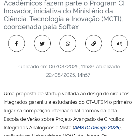
Acadêmicos fazem parte o Program CI
Ministério da Cidadania
Inovador, iniciativa do Ministério da
Ciência, Tecnologia e Inovação (MCTI),
Ministério da Saúde
coordenada pela Softex
Ministério de Minas e Energia
Copiar para área 
Ministério da Ciência, Tecnologia, Inovações e Comunicações
Publicado em
06/08/2025, 11h39
. Atualizado
Ministério do Meio Ambiente
22/08/2025, 14h57
Ministério do Turismo
Uma proposta de startup voltada ao design de circuitos
integrados garantiu a estudantes do CT-UFSM o primeiro
Ministério do Desenvolvimento Regional
lugar na competição internacional promovida pela
Controladoria-Geral da União
Escola de Verão sobre Projeto Avançado de Circuitos
Integrados Analógicos e Misto (
AMS IC Design 2025
),
Ministério da Mulher, da Família e dos Direitos Humanos
realizada na Universidade NOVA de Lisboa. Os