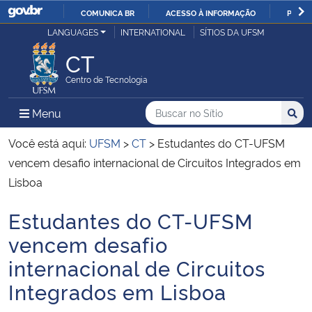
COMUNICA BR
ACESSO À INFORMAÇÃO
PARTI
Casa Civil
LANGUAGES
INTERNATIONAL
SÍTIOS DA UFSM
IR
PARA
CT
Ministério da Justiça e Segurança Pública
O
Centro de Tecnologia
CONTEÚDO
Ministério da Defesa
Buscar no no Sítio
Busca
Busca:
Menu Principal do Sítio
Menu
Busc
Ministério das Relações Exteriores
Você está aqui:
UFSM
>
CT
>
Estudantes do CT-UFSM
vencem desafio internacional de Circuitos Integrados em
Ministério da Economia
Lisboa
Estudantes do CT-UFSM
Ministério da Infraestrutura
Início do conteúdo
vencem desafio
Ministério da Agricultura, Pecuária e Abastecimento
internacional de Circuitos
Integrados em Lisboa
Ministério da Educação