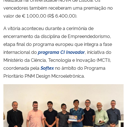
vencedores também receberam uma premiação no
Secretaria-Geral
valor de € 1.000,00 (R$ 6.400,00).
A vitória aconteceu durante a cerimônia de
Secretaria de Governo
encerramento da disciplina de Empreendedorismo,
Gabinete de Segurança Institucional
etapa final do programa europeu que integra a fase
internacional do
programa CI Inovador
, iniciativa do
Advocacia-Geral da União
Ministério da Ciência, Tecnologia e Inovação (MCTI),
coordenada pela
Softex
no âmbito do Programa
Banco Central do Brasil
Prioritário PNM Design Microeletrônica.
Planalto