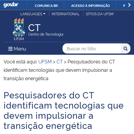
COMUNICA BR
ACESSO À INFORMAÇÃO
PARTI
Casa Civil
LANGUAGES
INTERNATIONAL
SÍTIOS DA UFSM
IR
PARA
CT
Ministério da Justiça e Segurança Pública
O
Centro de Tecnologia
CONTEÚDO
Ministério da Defesa
Buscar no no Sítio
Busca
Busca:
Menu Principal do Sítio
Menu
Busc
Ministério das Relações Exteriores
Você está aqui:
UFSM
>
CT
>
Pesquisadores do CT
identificam tecnologias que devem impulsionar a
Ministério da Economia
transição energética
Pesquisadores do CT
Ministério da Infraestrutura
Início do conteúdo
identificam tecnologias que
Ministério da Agricultura, Pecuária e Abastecimento
devem impulsionar a
transição energética
Ministério da Educação