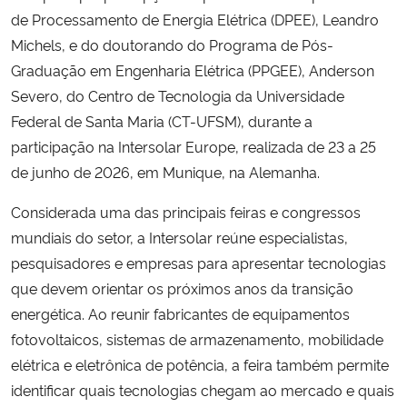
de Processamento de Energia Elétrica (DPEE), Leandro
Secretaria-Geral
Michels, e do doutorando do Programa de Pós-
Graduação em Engenharia Elétrica (PPGEE), Anderson
Secretaria de Governo
Severo, do Centro de Tecnologia da Universidade
Federal de Santa Maria (CT-UFSM), durante a
Gabinete de Segurança Institucional
participação na Intersolar Europe, realizada de 23 a 25
de junho de 2026, em Munique, na Alemanha.
Advocacia-Geral da União
Considerada uma das principais feiras e congressos
Banco Central do Brasil
mundiais do setor, a Intersolar reúne especialistas,
pesquisadores e empresas para apresentar tecnologias
Planalto
que devem orientar os próximos anos da transição
energética. Ao reunir fabricantes de equipamentos
fotovoltaicos, sistemas de armazenamento, mobilidade
elétrica e eletrônica de potência, a feira também permite
identificar quais tecnologias chegam ao mercado e quais