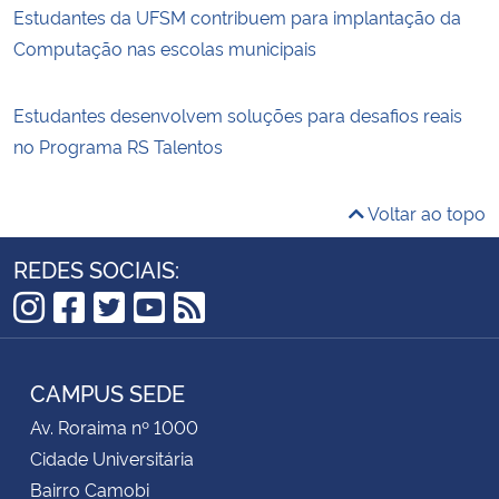
Estudantes da UFSM contribuem para implantação da
Computação nas escolas municipais
Estudantes desenvolvem soluções para desafios reais
no Programa RS Talentos
Voltar ao topo
REDES SOCIAIS:
Instagram
Facebook
Twitter
YouTube
RSS
CAMPUS SEDE
Av. Roraima nº 1000
Cidade Universitária
Bairro Camobi