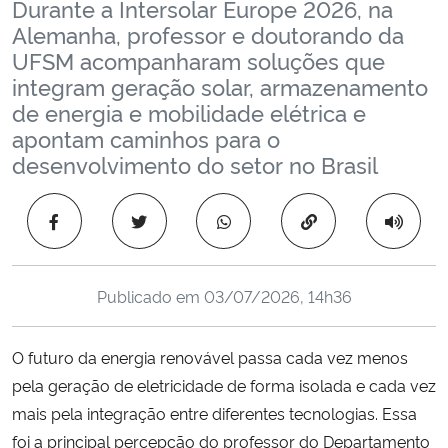
Durante a Intersolar Europe 2026, na
Ministério da Cidadania
Alemanha, professor e doutorando da
UFSM acompanharam soluções que
Ministério da Saúde
integram geração solar, armazenamento
de energia e mobilidade elétrica e
Ministério de Minas e Energia
apontam caminhos para o
desenvolvimento do setor no Brasil
Ministério da Ciência, Tecnologia, Inovações e Comunicações
Copiar para área 
Ministério do Meio Ambiente
Ministério do Turismo
Publicado em
03/07/2026, 14h36
Ministério do Desenvolvimento Regional
O futuro da energia renovável passa cada vez menos
pela geração de eletricidade de forma isolada e cada vez
Controladoria-Geral da União
mais pela integração entre diferentes tecnologias. Essa
foi a principal percepção do professor do Departamento
Ministério da Mulher, da Família e dos Direitos Humanos