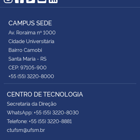
Instagram
Facebook
Twitter
YouTube
RSS
Secretaria-Geral
CAMPUS SEDE
Secretaria de Governo
Av. Roraima nº 1000
Cidade Universitária
Gabinete de Segurança Institucional
Bairro Camobi
Santa Maria - RS
Advocacia-Geral da União
CEP: 97105-900
+55 (55) 3220-8000
Banco Central do Brasil
CENTRO DE TECNOLOGIA
Planalto
Secretaria da Direção
WhatsApp: +55 (55) 3220-8030
Telefone: +55 (55) 3220-8881
ctufsm@ufsm.br