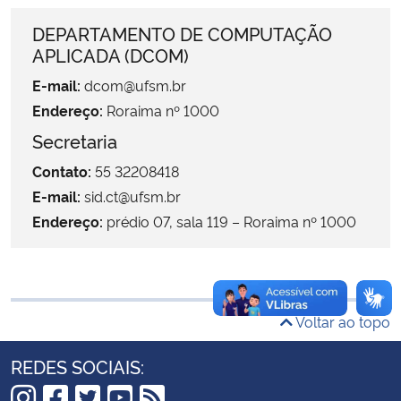
Ministério da Cidadania
DEPARTAMENTO DE COMPUTAÇÃO
APLICADA (DCOM)
Ministério da Saúde
E-mail:
dcom@ufsm.br
Endereço:
Roraima nº 1000
Ministério de Minas e Energia
Secretaria
Ministério da Ciência, Tecnologia, Inovações e Comunicações
Contato:
55 32208418
E-mail:
sid.ct@ufsm.br
Ministério do Meio Ambiente
Endereço:
prédio 07, sala 119 – Roraima nº 1000
Ministério do Turismo
Ministério do Desenvolvimento Regional
Voltar ao topo
Controladoria-Geral da União
REDES SOCIAIS:
Ministério da Mulher, da Família e dos Direitos Humanos