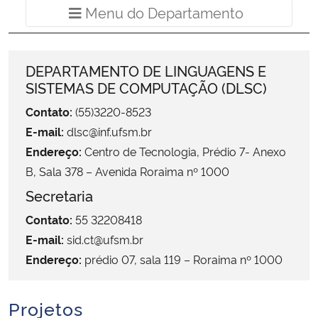
Menu do Departamento
Ministério da Cidadania
Ministério da Saúde
DEPARTAMENTO DE LINGUAGENS E
SISTEMAS DE COMPUTAÇÃO (DLSC)
Ministério de Minas e Energia
Contato:
(55)3220-8523
Ministério da Ciência, Tecnologia, Inovações e Comunicações
E-mail:
dlsc@inf.ufsm.br
Endereço:
Centro de Tecnologia, Prédio 7- Anexo
Ministério do Meio Ambiente
B, Sala 378 – Avenida Roraima nº 1000
Secretaria
Ministério do Turismo
Contato:
55 32208418
E-mail:
sid.ct@ufsm.br
Ministério do Desenvolvimento Regional
Endereço:
prédio 07, sala 119 – Roraima nº 1000
Controladoria-Geral da União
Projetos
Ministério da Mulher, da Família e dos Direitos Humanos