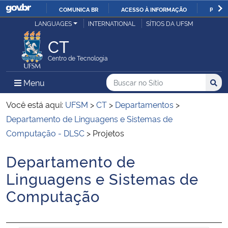
COMUNICA BR
ACESSO À INFORMAÇÃO
PARTI
Casa Civil
LANGUAGES
INTERNATIONAL
SÍTIOS DA UFSM
IR
PARA
CT
Ministério da Justiça e Segurança Pública
O
Centro de Tecnologia
CONTEÚDO
Ministério da Defesa
Buscar no no Sítio
Busca
Busca:
Menu Principal do Sítio
Menu
Busc
Ministério das Relações Exteriores
Você está aqui:
UFSM
>
CT
>
Departamentos
>
Departamento de Linguagens e Sistemas de
Ministério da Economia
Computação - DLSC
>
Projetos
Departamento de
Ministério da Infraestrutura
Início do conteúdo
Linguagens e Sistemas de
Ministério da Agricultura, Pecuária e Abastecimento
Computação
Ministério da Educação