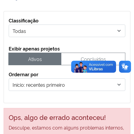
Secretaria-Geral
Classificação
Secretaria de Governo
Gabinete de Segurança Institucional
Exibir apenas projetos
Ativos
Concluídos
Advocacia-Geral da União
Ordernar por
Banco Central do Brasil
Planalto
Ops, algo de errado aconteceu!
Desculpe, estamos com alguns problemas internos,