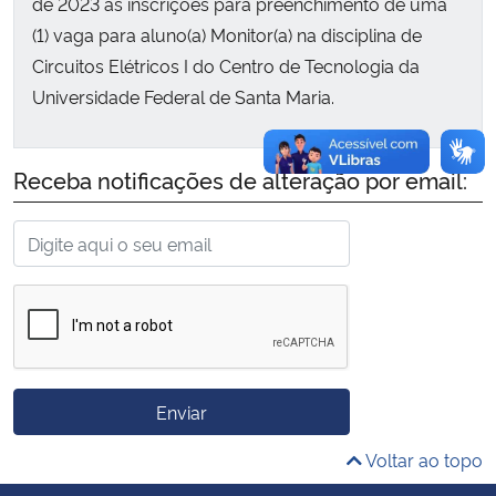
de 2023 as inscrições para preenchimento de uma
(1) vaga para aluno(a) Monitor(a) na disciplina de
Secretaria-Geral
Circuitos Elétricos I do Centro de Tecnologia da
Universidade Federal de Santa Maria.
Secretaria de Governo
Gabinete de Segurança Institucional
Receba notificações de alteração por email:
Advocacia-Geral da União
Banco Central do Brasil
Planalto
Enviar
Voltar ao topo