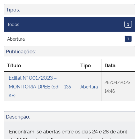
Ministério da Cidadania
Tipos:
Ministério da Saúde
Todos
1
Ministério de Minas e Energia
Abertura
1
Publicações:
Ministério da Ciência, Tecnologia, Inovações e Comunicações
Título
Tipo
Data
Ministério do Meio Ambiente
Edital N° 001/2023 –
25/04/2023
MONITORIA DPEE
(pdf - 135
Abertura
Ministério do Turismo
14:46
KB)
Ministério do Desenvolvimento Regional
Descrição:
Controladoria-Geral da União
Encontram-se abertas entre os dias 24 e 28 de abril
Ministério da Mulher, da Família e dos Direitos Humanos