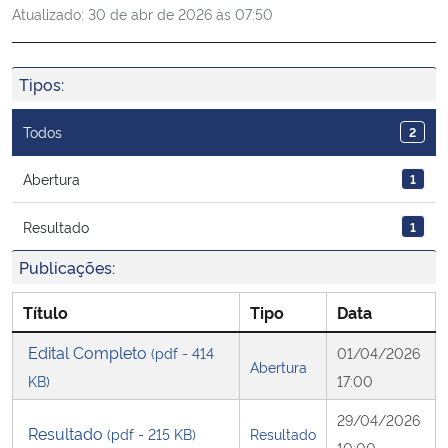
Atualizado:
30 de abr de 2026 às 07:50
Ministério da Cidadania
Ministério da Saúde
Tipos:
Ministério de Minas e Energia
Todos
2
Ministério da Ciência, Tecnologia, Inovações e Comunicações
Abertura
1
Resultado
1
Ministério do Meio Ambiente
Publicações:
Ministério do Turismo
Título
Tipo
Data
Ministério do Desenvolvimento Regional
Edital Completo
(pdf - 414
01/04/2026
Abertura
KB)
17:00
Controladoria-Geral da União
29/04/2026
Resultado
(pdf - 215 KB)
Resultado
Ministério da Mulher, da Família e dos Direitos Humanos
10:00