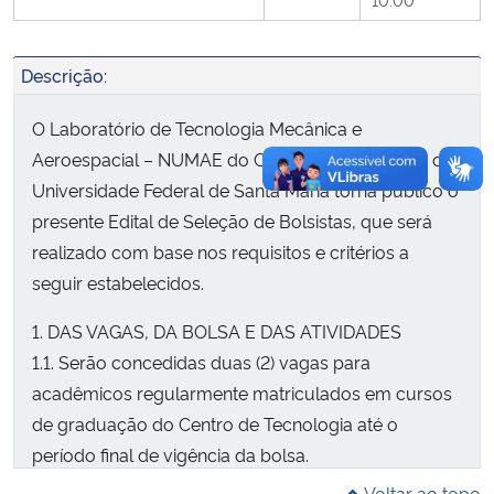
Secretaria-Geral
Descrição:
Secretaria de Governo
O Laboratório de Tecnologia Mecânica e
Aeroespacial – NUMAE do Centro de Tecnologia da
Gabinete de Segurança Institucional
Universidade Federal de Santa Maria torna público o
presente Edital de Seleção de Bolsistas, que será
Advocacia-Geral da União
realizado com base nos requisitos e critérios a
seguir estabelecidos.
Banco Central do Brasil
1. DAS VAGAS, DA BOLSA E DAS ATIVIDADES
Planalto
1.1. Serão concedidas duas (2) vagas para
acadêmicos regularmente matriculados em cursos
de graduação do Centro de Tecnologia até o
período final de vigência da bolsa.
1.2. Tempo de duração da bolsa: dois (2) semestres,
Voltar ao topo