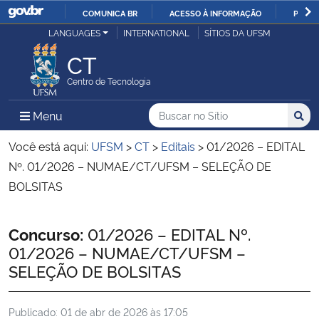
COMUNICA BR
ACESSO À INFORMAÇÃO
PARTI
Casa Civil
LANGUAGES
INTERNATIONAL
SÍTIOS DA UFSM
IR
PARA
CT
Ministério da Justiça e Segurança Pública
O
Centro de Tecnologia
CONTEÚDO
Ministério da Defesa
Buscar no no Sítio
Busca
Busca:
Menu Principal do Sítio
Menu
Busc
Ministério das Relações Exteriores
Você está aqui:
UFSM
>
CT
>
Editais
>
01/2026 – EDITAL
Nº. 01/2026 – NUMAE/CT/UFSM – SELEÇÃO DE
Ministério da Economia
BOLSITAS
Ministério da Infraestrutura
Início do conteúdo
Concurso:
01/2026 – EDITAL Nº.
01/2026 – NUMAE/CT/UFSM –
Ministério da Agricultura, Pecuária e Abastecimento
SELEÇÃO DE BOLSITAS
Ministério da Educação
Publicado:
01 de abr de 2026 às 17:05