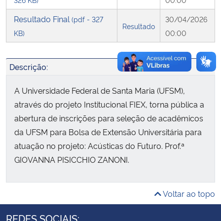
Resultado Final
(pdf - 327
30/04/2026
Secretaria-Geral
Resultado
KB)
00:00
Secretaria de Governo
Descrição:
Gabinete de Segurança Institucional
A Universidade Federal de Santa Maria (UFSM),
Advocacia-Geral da União
através do projeto Institucional FIEX, torna pública a
abertura de inscrições para seleção de acadêmicos
Banco Central do Brasil
da UFSM para Bolsa de Extensão Universitária para
atuação no projeto: Acústicas do Futuro. Prof.ª
Planalto
GIOVANNA PISICCHIO ZANONI.
Voltar ao topo
REDES SOCIAIS: