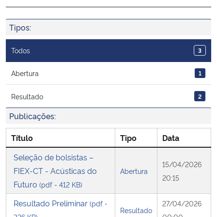
Ministério da Cidadania
Tipos:
Ministério da Saúde
Todos
3
Ministério de Minas e Energia
Abertura
1
Ministério da Ciência, Tecnologia, Inovações e Comunicações
Resultado
2
Ministério do Meio Ambiente
Publicações:
Título
Tipo
Data
Ministério do Turismo
Seleção de bolsistas –
Ministério do Desenvolvimento Regional
15/04/2026
FIEX-CT - Acústicas do
Abertura
20:15
Futuro
(pdf - 412 KB)
Controladoria-Geral da União
Resultado Preliminar
(pdf -
27/04/2026
Resultado
Ministério da Mulher, da Família e dos Direitos Humanos
326 KB)
00:00