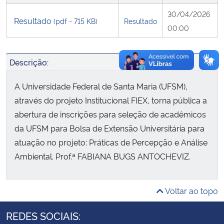
30/04/2026
Resultado
(pdf - 715 KB)
Resultado
Secretaria-Geral
00:00
Secretaria de Governo
Descrição:
Gabinete de Segurança Institucional
A Universidade Federal de Santa Maria (UFSM),
através do projeto Institucional FIEX, torna pública a
Advocacia-Geral da União
abertura de inscrições para seleção de acadêmicos
da UFSM para Bolsa de Extensão Universitária para
Banco Central do Brasil
atuação no projeto: Práticas de Percepção e Análise
Ambiental. Prof.ª FABIANA BUGS ANTOCHEVIZ.
Planalto
Voltar ao topo
REDES SOCIAIS: