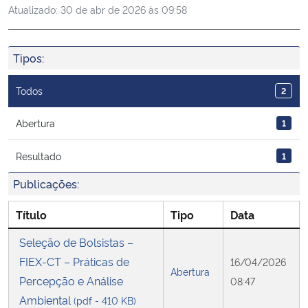
Atualizado:
30 de abr de 2026 às 09:58
Ministério da Cidadania
Ministério da Saúde
Tipos:
Ministério de Minas e Energia
Todos
2
Ministério da Ciência, Tecnologia, Inovações e Comunicações
Abertura
1
Resultado
1
Ministério do Meio Ambiente
Publicações:
Ministério do Turismo
Título
Tipo
Data
Ministério do Desenvolvimento Regional
Seleção de Bolsistas –
FIEX-CT – Práticas de
16/04/2026
Controladoria-Geral da União
Abertura
Percepção e Análise
08:47
Ambiental
(pdf - 410 KB)
Ministério da Mulher, da Família e dos Direitos Humanos