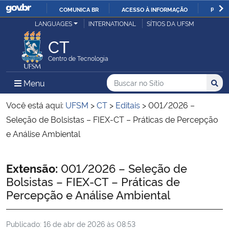
COMUNICA BR
ACESSO À INFORMAÇÃO
PARTI
Casa Civil
LANGUAGES
INTERNATIONAL
SÍTIOS DA UFSM
IR
PARA
CT
Ministério da Justiça e Segurança Pública
O
Centro de Tecnologia
CONTEÚDO
Ministério da Defesa
Buscar no no Sítio
Busca
Busca:
Menu Principal do Sítio
Menu
Busc
Ministério das Relações Exteriores
Você está aqui:
UFSM
>
CT
>
Editais
>
001/2026 –
Seleção de Bolsistas – FIEX-CT – Práticas de Percepção
Ministério da Economia
e Análise Ambiental
Ministério da Infraestrutura
Início do conteúdo
Extensão:
001/2026 – Seleção de
Bolsistas – FIEX-CT – Práticas de
Ministério da Agricultura, Pecuária e Abastecimento
Percepção e Análise Ambiental
Ministério da Educação
Publicado:
16 de abr de 2026 às 08:53