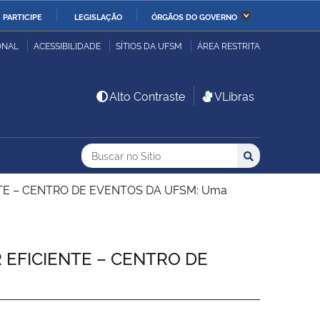
PARTICIPE
LEGISLAÇÃO
ÓRGÃOS DO GOVERNO
stério da Economia
Ministério da Infraestrutura
ONAL
ACESSIBILIDADE
SÍTIOS DA UFSM
ÁREA RESTRITA
stério de Minas e Energia
Ministério da Ciência,
Alto Contraste
VLibras
Tecnologia, Inovações e
Comunicações
Buscar no no Sítio
Busca
Busca:
Buscar
stério da Mulher, da
Secretaria-Geral
lia e dos Direitos
ENTE – CENTRO DE EVENTOS DA UFSM: Uma
anos
alto
R EFICIENTE – CENTRO DE