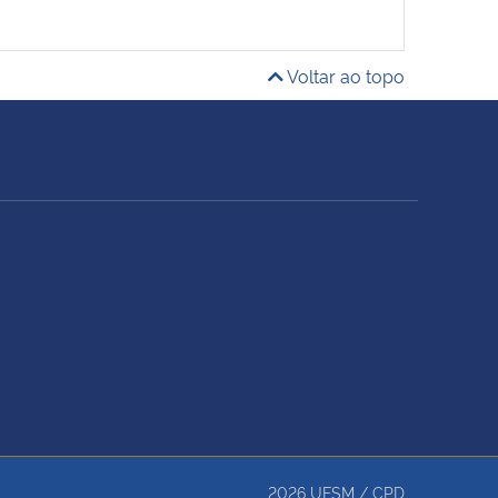
Voltar ao topo
2026
UFSM
/
CPD