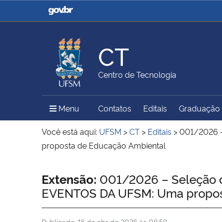
Casa Civil
Ministério da Justiça e
Segurança Pública
CT
Ministério da Agricultura,
Ministério da Educação
Centro de Tecnologia
Pecuária e Abastecimento
Menu Principal do Sítio
Menu
Contatos
Editais
Graduação
Ministério do Meio Ambiente
Ministério do Turismo
Você está aqui:
UFSM
>
CT
>
Editais
>
001/2026 
proposta de Educação Ambiental
Secretaria de Governo
Gabinete de Segurança
Início do conteúdo
Extensão:
001/2026 – Seleção 
Institucional
EVENTOS DA UFSM: Uma propost
Publicado:
16 de abr de 2026 às 08:58