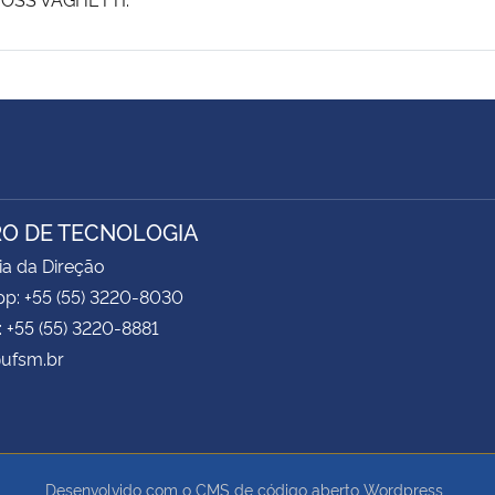
O DE TECNOLOGIA
ia da Direção
p: +55 (55) 3220-8030
: +55 (55) 3220-8881
ufsm.br
Desenvolvido com o CMS de código aberto
Wordpress