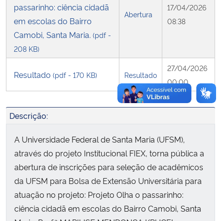
passarinho: ciência cidadã
17/04/2026
Abertura
em escolas do Bairro
08:38
Secretaria-Geral
Camobi, Santa Maria.
(pdf -
208 KB)
Secretaria de Governo
27/04/2026
Resultado
(pdf - 170 KB)
Resultado
Gabinete de Segurança Institucional
00:00
Advocacia-Geral da União
Descrição:
Banco Central do Brasil
A Universidade Federal de Santa Maria (UFSM),
através do projeto Institucional FIEX, torna pública a
Planalto
abertura de inscrições para seleção de acadêmicos
da UFSM para Bolsa de Extensão Universitária para
atuação no projeto: Projeto Olha o passarinho:
ciência cidadã em escolas do Bairro Camobi, Santa