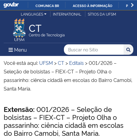
COMUNICA BR
ACESSO À INFORMAÇÃO
PARTI
Casa Civil
LANGUAGES
INTERNATIONAL
SÍTIOS DA UFSM
IR
PARA
CT
Ministério da Justiça e Segurança Pública
O
Centro de Tecnologia
CONTEÚDO
Ministério da Defesa
Buscar no no Sítio
Busca
Busca:
Menu Principal do Sítio
Menu
Busc
Ministério das Relações Exteriores
Você está aqui:
UFSM
>
CT
>
Editais
>
001/2026 –
Seleção de bolsistas – FIEX-CT – Projeto Olha o
Ministério da Economia
passarinho: ciência cidadã em escolas do Bairro Camobi,
Santa Maria.
Ministério da Infraestrutura
Início do conteúdo
Extensão:
001/2026 – Seleção de
Ministério da Agricultura, Pecuária e Abastecimento
bolsistas – FIEX-CT – Projeto Olha o
passarinho: ciência cidadã em escolas
Ministério da Educação
do Bairro Camobi, Santa Maria.