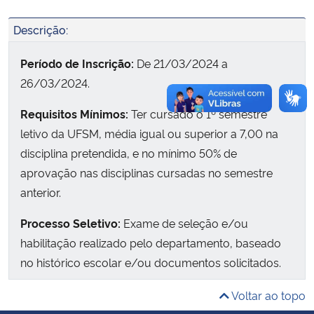
Descrição:
Secretaria-Geral
Período de Inscrição:
De 21/03/2024 a
Secretaria de Governo
26/03/2024.
Gabinete de Segurança Institucional
Requisitos Mínimos:
Ter cursado o 1º semestre
letivo da UFSM, média igual ou superior a 7,00 na
Advocacia-Geral da União
disciplina pretendida, e no mínimo 50% de
aprovação nas disciplinas cursadas no semestre
Banco Central do Brasil
anterior.
Planalto
Processo Seletivo:
Exame de seleção e/ou
habilitação realizado pelo departamento, baseado
no histórico escolar e/ou documentos solicitados.
Atividades e Compromisso:
Exercer atividades sem
Voltar ao topo
vínculo empregatício, em regime de 8 a 12 horas