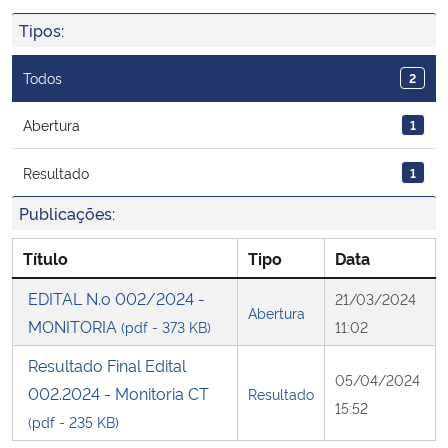
Ministério da Cidadania
Tipos:
Ministério da Saúde
Todos
2
Ministério de Minas e Energia
Abertura
1
Resultado
1
Ministério da Ciência, Tecnologia, Inovações e Comunicações
Publicações:
Ministério do Meio Ambiente
Título
Tipo
Data
Ministério do Turismo
EDITAL N.o 002/2024 -
21/03/2024
Abertura
MONITORIA
(pdf - 373 KB)
11:02
Ministério do Desenvolvimento Regional
Resultado Final Edital
05/04/2024
Controladoria-Geral da União
002.2024 - Monitoria CT
Resultado
15:52
(pdf - 235 KB)
Ministério da Mulher, da Família e dos Direitos Humanos