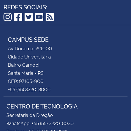
REDES SOCIAIS:
semanais, com uma bolsa de R$400,00.
Elegibilidade:
Ser aluno regularmente matriculado,
Instagram
Facebook
Twitter
YouTube
RSS
sem integrar outros programas com bolsas
remuneradas pela Instituição ou outros órgãos de
CAMPUS SEDE
fomento.
Av. Roraima nº 1000
Cidade Universitária
Contato e Informações:
Para mais detalhes sobre
Bairro Camobi
inscrições e documentos necessários, contatar a
Santa Maria - RS
Secretaria Integrada de Departamentos através do
CEP: 97105-900
e-mail:
sid.ct@ufsm.br
.
+55 (55) 3220-8000
Publicação dos Resultados:
A partir de
02/04/2024.
CENTRO DE TECNOLOGIA
Secretaria da Direção
WhatsApp: +55 (55) 3220-8030