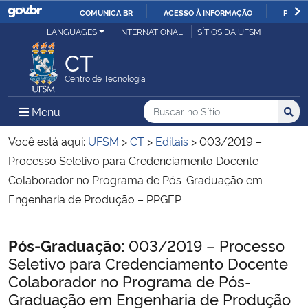
COMUNICA BR
ACESSO À INFORMAÇÃO
PARTI
Casa Civil
LANGUAGES
INTERNATIONAL
SÍTIOS DA UFSM
IR
PARA
CT
Ministério da Justiça e Segurança Pública
O
Centro de Tecnologia
CONTEÚDO
Ministério da Defesa
Buscar no no Sítio
Busca
Busca:
Menu Principal do Sítio
Menu
Busc
Ministério das Relações Exteriores
Você está aqui:
UFSM
>
CT
>
Editais
>
003/2019 –
Processo Seletivo para Credenciamento Docente
Ministério da Economia
Colaborador no Programa de Pós-Graduação em
Engenharia de Produção – PPGEP
Ministério da Infraestrutura
Início do conteúdo
Pós-Graduação:
003/2019 – Processo
Ministério da Agricultura, Pecuária e Abastecimento
Seletivo para Credenciamento Docente
Colaborador no Programa de Pós-
Ministério da Educação
Graduação em Engenharia de Produção