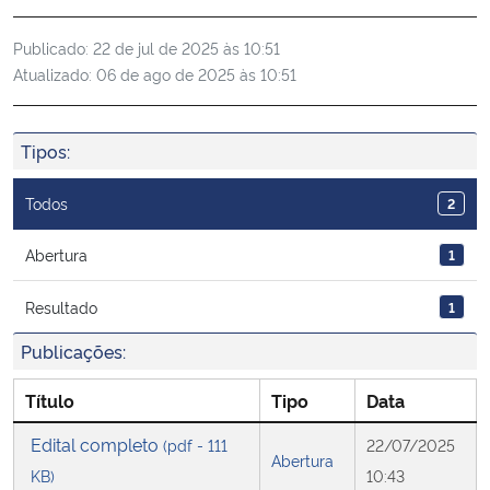
Ministério da Cidadania
Publicado:
22 de jul de 2025 às 10:51
Atualizado:
06 de ago de 2025 às 10:51
Ministério da Saúde
Ministério de Minas e Energia
Tipos:
Ministério da Ciência, Tecnologia, Inovações e Comunicações
Todos
2
Ministério do Meio Ambiente
Abertura
1
Resultado
1
Ministério do Turismo
Publicações:
Ministério do Desenvolvimento Regional
Título
Tipo
Data
Controladoria-Geral da União
Edital completo
(pdf - 111
22/07/2025
Abertura
KB)
10:43
Ministério da Mulher, da Família e dos Direitos Humanos