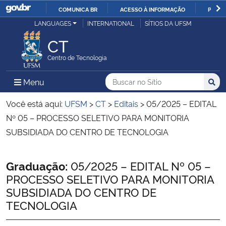
COMUNICA BR
ACESSO À INFORMAÇÃO
PARTI
Casa Civil
LANGUAGES
INTERNATIONAL
SÍTIOS DA UFSM
IR
PARA
CT
Ministério da Justiça e Segurança Pública
O
Centro de Tecnologia
CONTEÚDO
Ministério da Defesa
Buscar no no Sítio
Busca
Busca:
Menu Principal do Sítio
Menu
Busc
Ministério das Relações Exteriores
Você está aqui:
UFSM
>
CT
>
Editais
>
05/2025 – EDITAL
Nº 05 – PROCESSO SELETIVO PARA MONITORIA
Ministério da Economia
SUBSIDIADA DO CENTRO DE TECNOLOGIA
Ministério da Infraestrutura
Início do conteúdo
Graduação:
05/2025 – EDITAL Nº 05 –
PROCESSO SELETIVO PARA MONITORIA
Ministério da Agricultura, Pecuária e Abastecimento
SUBSIDIADA DO CENTRO DE
TECNOLOGIA
Ministério da Educação