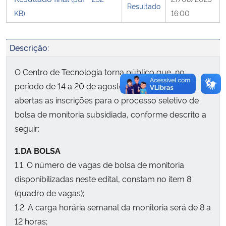
Resultado
KB)
16:00
Secretaria-Geral
Descrição:
Secretaria de Governo
O Centro de Tecnologia torna público que, no
Gabinete de Segurança Institucional
período de 14 a 20 de agosto de 2025, estarão
abertas as inscrições para o processo seletivo de
Advocacia-Geral da União
bolsa de monitoria subsidiada, conforme descrito a
seguir:
Banco Central do Brasil
1.DA BOLSA
Planalto
1.1. O número de vagas de bolsa de monitoria
disponibilizadas neste edital, constam no item 8
(quadro de vagas);
1.2. A carga horária semanal da monitoria será de 8 a
12 horas;