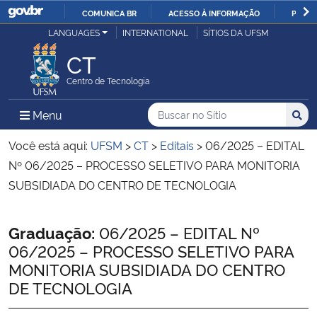
COMUNICA BR
ACESSO À INFORMAÇÃO
PARTI
Casa Civil
LANGUAGES
INTERNATIONAL
SÍTIOS DA UFSM
IR
PARA
CT
Ministério da Justiça e Segurança Pública
O
Centro de Tecnologia
CONTEÚDO
Ministério da Defesa
Buscar no no Sítio
Busca
Busca:
Menu Principal do Sítio
Menu
Busc
Ministério das Relações Exteriores
Você está aqui:
UFSM
>
CT
>
Editais
>
06/2025 – EDITAL
Nº 06/2025 – PROCESSO SELETIVO PARA MONITORIA
Ministério da Economia
SUBSIDIADA DO CENTRO DE TECNOLOGIA
Ministério da Infraestrutura
Início do conteúdo
Graduação:
06/2025 – EDITAL Nº
06/2025 – PROCESSO SELETIVO PARA
Ministério da Agricultura, Pecuária e Abastecimento
MONITORIA SUBSIDIADA DO CENTRO
DE TECNOLOGIA
Ministério da Educação