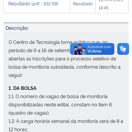
Resultado
(pdf - 632 KB)
Resultado
14:45
Secretaria-Geral
Descrição:
Secretaria de Governo
O Centro de Tecnologia torna público que, no
Gabinete de Segurança Institucional
período de 9 a 16 de setembro de 2025, estarão
abertas as inscrições para o processo seletivo de
Advocacia-Geral da União
bolsa de monitoria subsidiada, conforme descrito a
seguir:
Banco Central do Brasil
1. DA BOLSA
Planalto
1.1. O número de vagas de bolsa de monitoria
disponibilizadas neste edital, constam no item 8
(quadro de vagas);
1.2. A carga horária semanal da monitoria será de 8 a
12 horas;