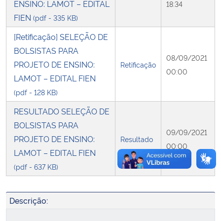
ENSINO: LAMOT – EDITAL
18:34
FIEN
(pdf - 335 KB)
Secretaria-Geral
[Retificação] SELEÇÃO DE
Secretaria de Governo
BOLSISTAS PARA
08/09/2021
PROJETO DE ENSINO:
Retificação
00:00
Gabinete de Segurança Institucional
LAMOT – EDITAL FIEN
(pdf - 128 KB)
Advocacia-Geral da União
RESULTADO SELEÇÃO DE
BOLSISTAS PARA
Banco Central do Brasil
09/09/2021
PROJETO DE ENSINO:
Resultado
00:00
LAMOT – EDITAL FIEN
Planalto
(pdf - 637 KB)
Descrição: