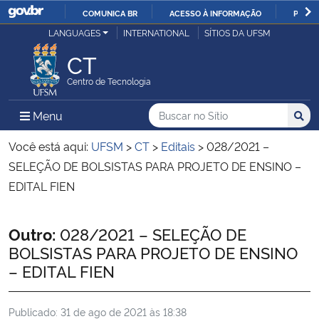
COMUNICA BR
ACESSO À INFORMAÇÃO
PARTI
Casa Civil
LANGUAGES
INTERNATIONAL
SÍTIOS DA UFSM
IR
PARA
CT
Ministério da Justiça e Segurança Pública
O
Centro de Tecnologia
CONTEÚDO
Ministério da Defesa
Buscar no no Sítio
Busca
Busca:
Menu Principal do Sítio
Menu
Busc
Ministério das Relações Exteriores
Você está aqui:
UFSM
>
CT
>
Editais
>
028/2021 –
SELEÇÃO DE BOLSISTAS PARA PROJETO DE ENSINO –
Ministério da Economia
EDITAL FIEN
Ministério da Infraestrutura
Início do conteúdo
Outro:
028/2021 – SELEÇÃO DE
BOLSISTAS PARA PROJETO DE ENSINO
Ministério da Agricultura, Pecuária e Abastecimento
– EDITAL FIEN
Ministério da Educação
Publicado:
31 de ago de 2021 às 18:38