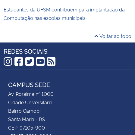
Estudantes da UFSM contribuem para implantação da
Computação nas escolas municipais
Voltar ao topo
REDES SOCIAIS:
Instagram
Facebook
Twitter
YouTube
RSS
CAMPUS SEDE
Av. Roraima nº 1000
Cidade Universitária
Bairro Camobi
Santa Maria - RS
CEP: 97105-900