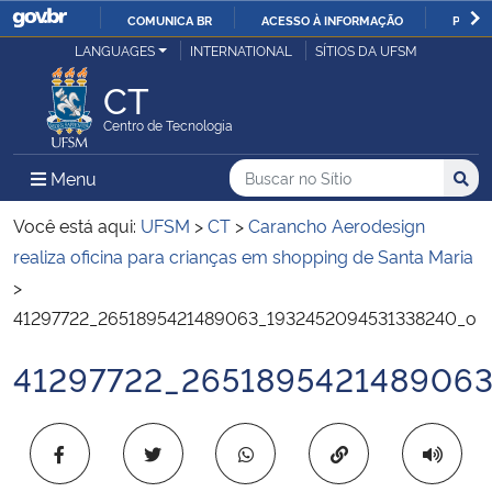
COMUNICA BR
ACESSO À INFORMAÇÃO
PARTI
Casa Civil
LANGUAGES
INTERNATIONAL
SÍTIOS DA UFSM
IR
PARA
CT
Ministério da Justiça e Segurança Pública
O
Centro de Tecnologia
CONTEÚDO
Ministério da Defesa
Buscar no no Sítio
Busca
Busca:
Menu Principal do Sítio
Menu
Busc
Ministério das Relações Exteriores
Você está aqui:
UFSM
>
CT
>
Carancho Aerodesign
realiza oficina para crianças em shopping de Santa Maria
Ministério da Economia
>
41297722_2651895421489063_1932452094531338240_o
Ministério da Infraestrutura
41297722_265189542148906
Início do conteúdo
Ministério da Agricultura, Pecuária e Abastecimento
Copiar para área 
Ministério da Educação