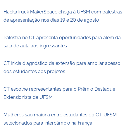
HackaTruck MakerSpace chega à UFSM com palestras
Secretaria-Geral
de apresentação nos dias 19 e 20 de agosto
Secretaria de Governo
Palestra no CT apresenta oportunidades para além da
Gabinete de Segurança Institucional
sala de aula aos ingressantes
Advocacia-Geral da União
CT inicia diagnóstico da extensão para ampliar acesso
dos estudantes aos projetos
Banco Central do Brasil
CT escolhe representantes para o Prêmio Destaque
Planalto
Extensionista da UFSM
Mulheres são maioria entre estudantes do CT-UFSM
selecionados para intercâmbio na França