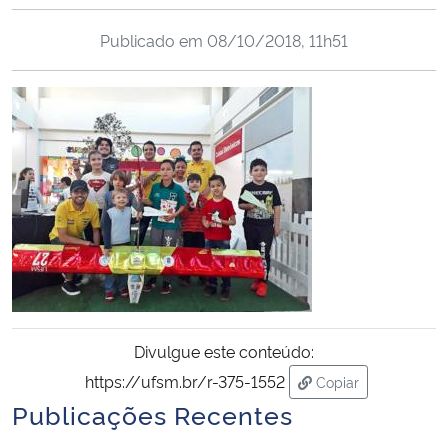
Ministério da Cidadania
Publicado em
08/10/2018, 11h51
Ministério da Saúde
Ministério de Minas e Energia
Ministério da Ciência, Tecnologia, Inovações e Comunicações
Ministério do Meio Ambiente
Ministério do Turismo
Ministério do Desenvolvimento Regional
Divulgue este conteúdo:
https://ufsm.br/r-375-1552
Copiar
Controladoria-Geral da União
para área de trans
Publicações Recentes
Ministério da Mulher, da Família e dos Direitos Humanos