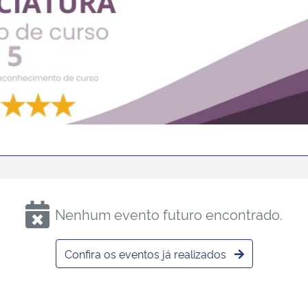
ecebe conceito 4 em avaliação do MEC
conceito 5 em avaliação do MEC
conceito 5 na avaliação do MEC
Nenhum evento futuro encontrado.
Confira os eventos já realizados