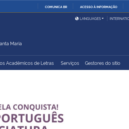
COMUNICA BR
ACESSO À INFORMAÇÃO
Ministério da Defesa
Ministério das Relações
Mini
IR
LANGUAGES
INTERNATI
Exteriores
PARA
O
Ministério da Cidadania
Ministério da Saúde
Mini
CONTEÚDO
anta Maria
dos Acadêmicos de Letras
Serviços
Gestores do sítio
Ministério do
Controladoria-Geral da
Mini
Desenvolvimento Regional
União
Famí
Hum
Advocacia-Geral da União
Banco Central do Brasil
Plan