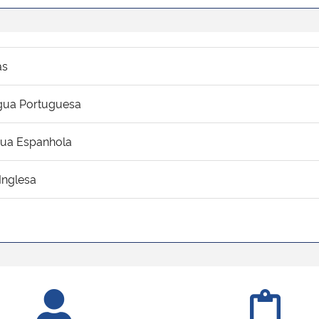
as
íngua Portuguesa
ngua Espanhola
 Inglesa