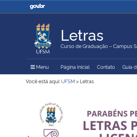
Casa Civil
Ministério da Justiça e
Segurança Pública
Letras
Ministério da Agricultura,
Ministério da Educação
Curso de Graduação – Campus S
Pecuária e Abastecimento
Menu Principal do Sítio
Menu
Página Inicial
Contato
Guia 
Ministério do Meio Ambiente
Ministério do Turismo
Você está aqui:
UFSM
>
Letras
Início do conteúdo
Secretaria de Governo
Gabinete de Segurança
Institucional