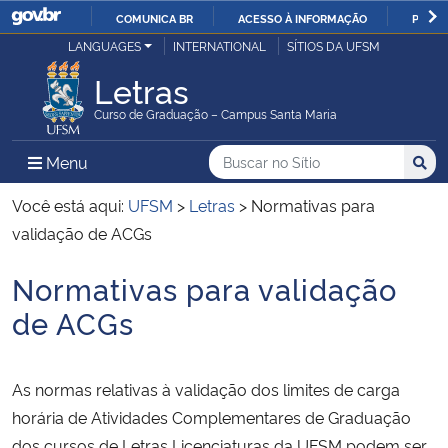
COMUNICA BR
ACESSO À INFORMAÇÃO
PARTI
Casa Civil
LANGUAGES
INTERNATIONAL
SÍTIOS DA UFSM
IR
PARA
Letras
Ministério da Justiça e Segurança Pública
O
Curso de Graduação – Campus Santa Maria
CONTEÚDO
Ministério da Defesa
Buscar no no Sítio
Busca
Busca:
Menu Principal do Sítio
Menu
Busc
Ministério das Relações Exteriores
Você está aqui:
UFSM
>
Letras
>
Normativas para
validação de ACGs
Ministério da Economia
Normativas para validação
Início do conteúdo
Ministério da Infraestrutura
de ACGs
Ministério da Agricultura, Pecuária e Abastecimento
As normas relativas à validação dos limites de carga
Ministério da Educação
horária de Atividades Complementares de Graduação
dos cursos de Letras Licenciaturas da UFSM podem ser