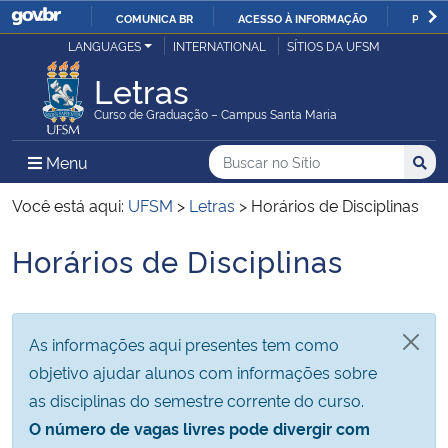
COMUNICA BR
ACESSO À INFORMAÇÃO
PARTI
Casa Civil
LANGUAGES
INTERNATIONAL
SÍTIOS DA UFSM
IR
PARA
Letras
Ministério da Justiça e Segurança Pública
O
Curso de Graduação – Campus Santa Maria
CONTEÚDO
Ministério da Defesa
Buscar no no Sítio
Busca
Busca:
Menu Principal do Sítio
Menu
Busc
Ministério das Relações Exteriores
Você está aqui:
UFSM
>
Letras
>
Horários de Disciplinas
Horários de Disciplinas
Ministério da Economia
Início do conteúdo
Ministério da Infraestrutura
As informações aqui presentes tem como
Ministério da Agricultura, Pecuária e Abastecimento
objetivo ajudar alunos com informações sobre
as disciplinas do semestre corrente do curso.
Ministério da Educação
O número de vagas livres pode divergir com