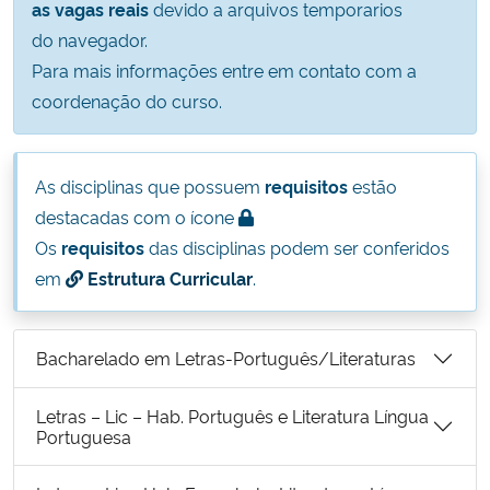
as vagas reais
devido a arquivos temporarios
Ministério da Cidadania
do navegador.
Para mais informações entre em contato com a
Ministério da Saúde
coordenação do curso.
Ministério de Minas e Energia
As disciplinas que possuem
requisitos
estão
Ministério da Ciência, Tecnologia, Inovações e Comunicações
destacadas com o ícone
Os
requisitos
das disciplinas podem ser conferidos
Ministério do Meio Ambiente
em
Estrutura Curricular
.
Ministério do Turismo
Bacharelado em Letras-Português/Literaturas
Ministério do Desenvolvimento Regional
Letras – Lic – Hab. Português e Literatura Língua
Controladoria-Geral da União
Portuguesa
Ministério da Mulher, da Família e dos Direitos Humanos