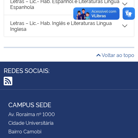
Letras – Lic.- Hab. Espanhol e Literaturas Língua
Espanhola
Secretaria-Geral
Letras – Lic.- Hab. Inglês e Literaturas Língua
Inglesa
Secretaria de Governo
Gabinete de Segurança Institucional
Voltar ao topo
Advocacia-Geral da União
REDES SOCIAIS:
Banco Central do Brasil
RSS
Planalto
CAMPUS SEDE
Av. Roraima nº 1000
Cidade Universitária
Bairro Camobi