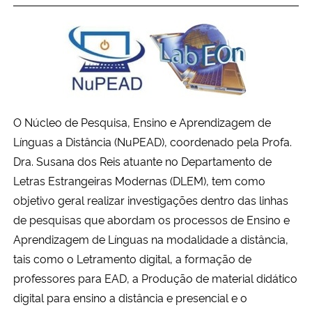
Ministério da Cidadania
Ministério da Saúde
Ministério de Minas e Energia
O Núcleo de Pesquisa, Ensino e Aprendizagem de
Ministério da Ciência, Tecnologia, Inovações e Comunicações
Línguas a Distância (NuPEAD), coordenado pela Profa.
Dra. Susana dos Reis atuante no Departamento de
Ministério do Meio Ambiente
Letras Estrangeiras Modernas (DLEM), tem como
Ministério do Turismo
objetivo geral realizar investigações dentro das linhas
de pesquisas que abordam os processos de Ensino e
Ministério do Desenvolvimento Regional
Aprendizagem de Línguas na modalidade a distância,
tais como o Letramento digital, a formação de
Controladoria-Geral da União
professores para EAD, a Produção de material didático
digital para ensino a distância e presencial e o
Ministério da Mulher, da Família e dos Direitos Humanos