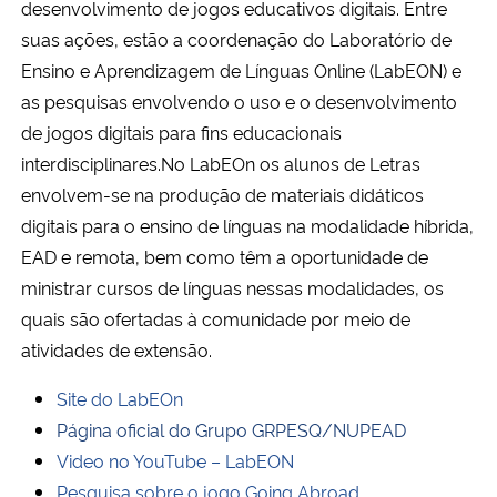
desenvolvimento de jogos educativos digitais. Entre
suas ações, estão a coordenação do Laboratório de
Secretaria-Geral
Ensino e Aprendizagem de Línguas Online (LabEON) e
as pesquisas envolvendo o uso e o desenvolvimento
Secretaria de Governo
de jogos digitais para fins educacionais
interdisciplinares.No LabEOn os alunos de Letras
Gabinete de Segurança Institucional
envolvem-se na produção de materiais didáticos
digitais para o ensino de línguas na modalidade híbrida,
Advocacia-Geral da União
EAD e remota, bem como têm a oportunidade de
ministrar cursos de línguas nessas modalidades, os
Banco Central do Brasil
quais são ofertadas à comunidade por meio de
Planalto
atividades de extensão.
Site do LabEOn
Página oficial do Grupo GRPESQ/NUPEAD
Video no YouTube – LabEON
Pesquisa sobre o jogo Going Abroad