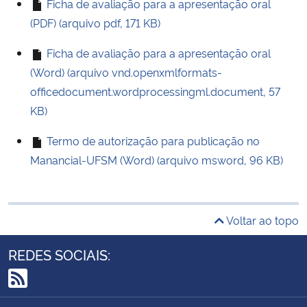
Ficha de avaliação para a apresentação oral
(PDF) (arquivo pdf, 171 KB)
Ficha de avaliação para a apresentação oral
(Word) (arquivo vnd.openxmlformats-
officedocument.wordprocessingml.document, 57
KB)
Termo de autorização para publicação no
Manancial-UFSM (Word) (arquivo msword, 96 KB)
Voltar ao topo
REDES SOCIAIS:
RSS