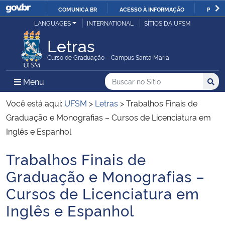
COMUNICA BR
ACESSO À INFORMAÇÃO
PARTI
Casa Civil
LANGUAGES
INTERNATIONAL
SÍTIOS DA UFSM
IR
PARA
Letras
Ministério da Justiça e Segurança Pública
O
Curso de Graduação – Campus Santa Maria
CONTEÚDO
Ministério da Defesa
Buscar no no Sítio
Busca
Busca:
Menu Principal do Sítio
Menu
Busc
Ministério das Relações Exteriores
Você está aqui:
UFSM
>
Letras
>
Trabalhos Finais de
Graduação e Monografias – Cursos de Licenciatura em
Ministério da Economia
Inglês e Espanhol
Trabalhos Finais de
Ministério da Infraestrutura
Início do conteúdo
Graduação e Monografias –
Ministério da Agricultura, Pecuária e Abastecimento
Cursos de Licenciatura em
Inglês e Espanhol
Ministério da Educação