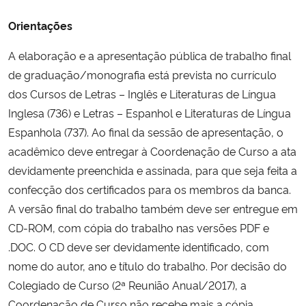
Ministério da Cidadania
Orientações
Ministério da Saúde
A elaboração e a apresentação pública de trabalho final
de graduação/monografia está prevista no currículo
Ministério de Minas e Energia
dos Cursos de Letras – Inglês e Literaturas de Língua
Inglesa (736) e Letras – Espanhol e Literaturas de Língua
Ministério da Ciência, Tecnologia, Inovações e Comunicações
Espanhola (737). Ao final da sessão de apresentação, o
acadêmico deve entregar à Coordenação de Curso a ata
Ministério do Meio Ambiente
devidamente preenchida e assinada, para que seja feita a
confecção dos certificados para os membros da banca.
Ministério do Turismo
A versão final do trabalho também deve ser entregue em
CD-ROM, com cópia do trabalho nas versões PDF e
Ministério do Desenvolvimento Regional
.DOC. O CD deve ser devidamente identificado, com
nome do autor, ano e título do trabalho. Por decisão do
Controladoria-Geral da União
Colegiado de Curso (2ª Reunião Anual/2017), a
Ministério da Mulher, da Família e dos Direitos Humanos
Coordenação de Curso não recebe mais a cópia