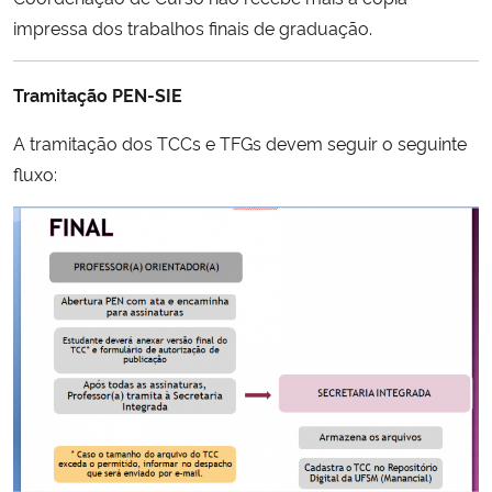
impressa dos trabalhos finais de graduação.
Secretaria-Geral
Tramitação PEN-SIE
Secretaria de Governo
A tramitação dos TCCs e TFGs devem seguir o seguinte
Gabinete de Segurança Institucional
fluxo:
Advocacia-Geral da União
Banco Central do Brasil
Planalto