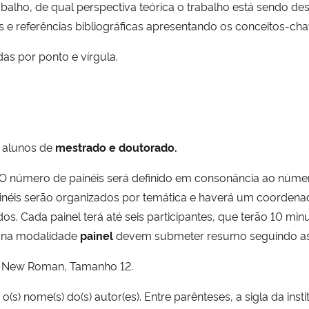
alho, de qual perspectiva teórica o trabalho está sendo dese
s e referências bibliográficas apresentando os conceitos-ch
das por ponto e vírgula.
, alunos de
mestrado e doutorado.
. O número de painéis será definido em consonância ao númer
néis serão organizados por temática e haverá um coordenad
s. Cada painel terá até seis participantes, que terão 10 min
o na modalidade
painel
devem submeter resumo seguindo as 
mes New Roman, Tamanho 12.
, o(s) nome(s) do(s) autor(es). Entre parênteses, a sigla da inst