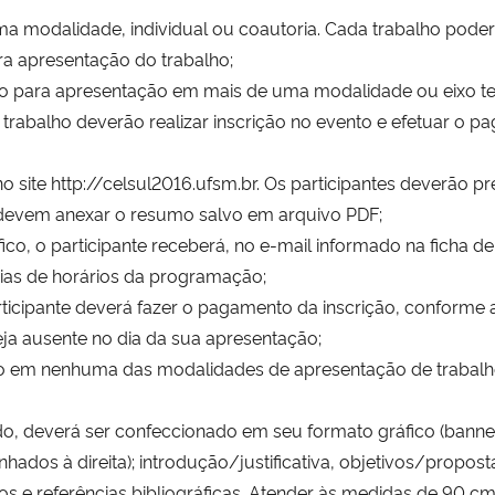
 modalidade, individual ou coautoria. Cada trabalho poderá 
a apresentação do trabalho;
o para apresentação em mais de uma modalidade ou eixo te
trabalho deverão realizar inscrição no evento e efetuar o 
no site http://celsul2016.ufsm.br. Os participantes deverão pr
 devem anexar o resumo salvo em arquivo PDF;
ico, o participante receberá, no e-mail informado na ficha de 
dias de horários da programação;
articipante deverá fazer o pagamento da inscrição, conform
teja ausente no dia da sua apresentação;
to em nenhuma das modalidades de apresentação de trabalho
o, deverá ser confeccionado em seu formato gráfico (banner) 
linhados à direita); introdução/justificativa, objetivos/propost
os e referências bibliográficas. Atender às medidas de 90 cm 