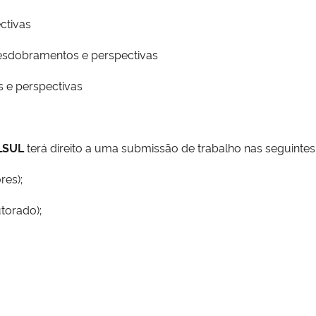
ctivas
: desdobramentos e perspectivas
s e perspectivas
ELSUL
terá direito a uma submissão de trabalho nas seguinte
es);
torado);