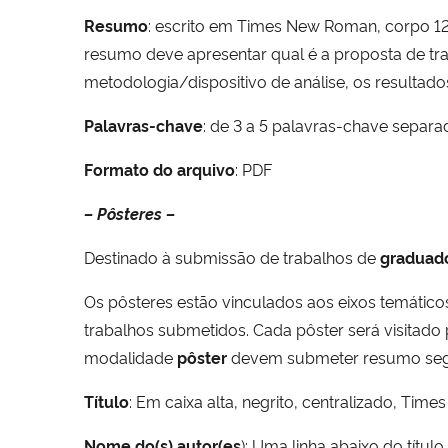
Resumo
: escrito em Times New Roman, corpo 12
resumo deve apresentar qual é a proposta de trab
metodologia/dispositivo de análise, os resultado
Palavras-chave
: de 3 a 5 palavras-chave separa
Formato do arquivo
: PDF
– Pôsteres –
Destinado à submissão de trabalhos de
graduad
Os pôsteres estão vinculados aos eixos temátic
trabalhos submetidos. Cada pôster será visitado
modalidade
pôster
devem submeter resumo segu
Título
: Em caixa alta, negrito, centralizado, Ti
Nome do(s) autor(es
): Uma linha abaixo do título