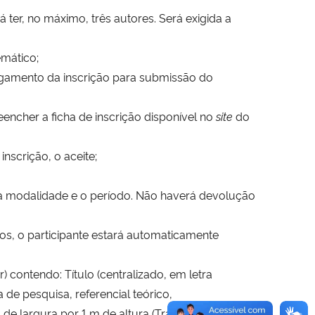
ter, no máximo, três autores. Será exigida a
mático;
pagamento da inscrição para submissão do
eencher a ficha de inscrição disponível no
site
do
inscrição, o aceite;
e a modalidade e o período. Não haverá devolução
s, o participante estará automaticamente
contendo: Título (centralizado, em letra
a de pesquisa, referencial teórico,
de largura por 1 m de altura (Trazer no dia da