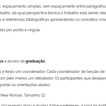
, espaçamento simples, sem espaçamento entre parágrafos.
alho, de qual perspectiva teórica o trabalho está sendo dese
s e referências bibliográficas apresentando os conceitos-ch
das por ponto e vírgula.
os
e alunos de
graduação.
os e terão um coordenador. Cada coordenador de Sessão de 
 por pelo menos um debatedor. Os participantes que desejar
indo as orientações abaixo:
mes New Roman, Tamanho 12.
, o(s) nome(s) do(s) autor(es). Entre parênteses, a sigla da inst