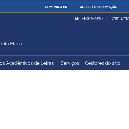
COMUNICA BR
ACESSO À INFORMAÇÃO
Ministério da Defesa
Ministério das Relações
Mini
IR
LANGUAGES
INTERNATI
Exteriores
PARA
O
Ministério da Cidadania
Ministério da Saúde
Mini
CONTEÚDO
anta Maria
dos Acadêmicos de Letras
Serviços
Gestores do sítio
Ministério do
Controladoria-Geral da
Mini
Desenvolvimento Regional
União
Famí
Hum
Advocacia-Geral da União
Banco Central do Brasil
Plan