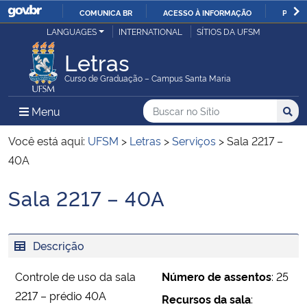
COMUNICA BR
ACESSO À INFORMAÇÃO
PARTI
Casa Civil
LANGUAGES
INTERNATIONAL
SÍTIOS DA UFSM
IR
PARA
Letras
Ministério da Justiça e Segurança Pública
O
Curso de Graduação – Campus Santa Maria
CONTEÚDO
Ministério da Defesa
Buscar no no Sítio
Busca
Busca:
Menu Principal do Sítio
Menu
Busc
Ministério das Relações Exteriores
Você está aqui:
UFSM
>
Letras
>
Serviços
>
Sala 2217 –
40A
Ministério da Economia
Sala 2217 – 40A
Início do conteúdo
Ministério da Infraestrutura
Descrição
Ministério da Agricultura, Pecuária e Abastecimento
Controle de uso da sala
Número de assentos
: 25
Ministério da Educação
2217 – prédio 40A
Recursos da sala
: