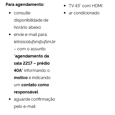
Para agendamento:
Ministério da Cidadania
TV 43″ com HDMI
consulte
ar condicionado
Ministério da Saúde
disponibilidade de
horário abaixo
Ministério de Minas e Energia
envie e-mail para:
letrascalufsm@ufsm.br
Ministério da Ciência, Tecnologia, Inovações e Comunicações
– com o assunto
“
agendamento da
Ministério do Meio Ambiente
sala 2217 – prédio
40A
” informando o
Ministério do Turismo
motivo
e indicando
um
contato como
Ministério do Desenvolvimento Regional
responsável
aguarde confirmação
Controladoria-Geral da União
pelo e-mail
Ministério da Mulher, da Família e dos Direitos Humanos