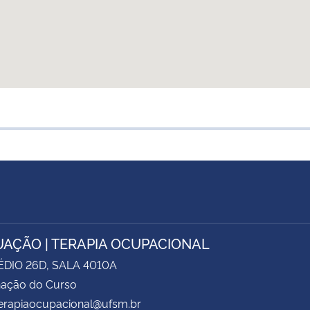
AÇÃO | TERAPIA OCUPACIONAL
ÉDIO 26D, SALA 4010A
ação do Curso
terapiaocupacional@ufsm.br