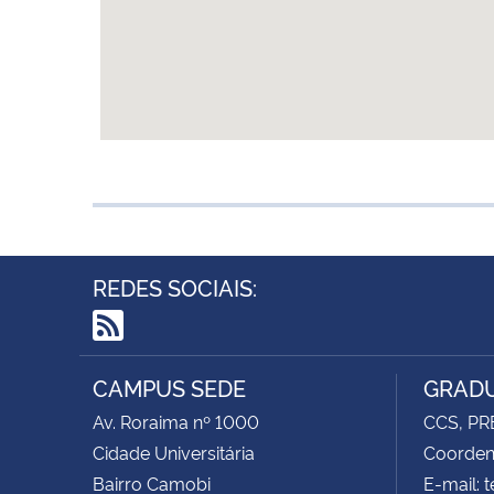
REDES SOCIAIS:
RSS
CAMPUS SEDE
GRADU
Av. Roraima nº 1000
CCS, PR
Cidade Universitária
Coorden
Bairro Camobi
E-mail: 