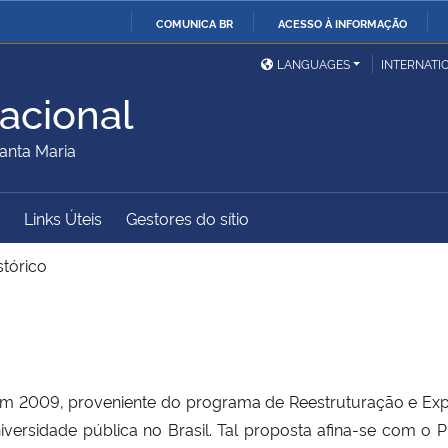
COMUNICA BR
ACESSO À INFORMAÇÃO
Ministério da Defesa
Ministério das Relações
Mini
IR
LANGUAGES
INTERNATI
Exteriores
PARA
acional
O
Ministério da Cidadania
Ministério da Saúde
Mini
CONTEÚDO
anta Maria
Links Úteis
Gestores do sítio
Ministério do
Controladoria-Geral da
Mini
Desenvolvimento Regional
União
Famí
stórico
Hum
Advocacia-Geral da União
Banco Central do Brasil
Plan
o em 2009, proveniente do programa de Reestruturação e Ex
ersidade pública no Brasil. Tal proposta afina-se com o Pr