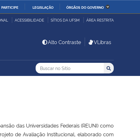
PARTICIPE
LEGISLAÇÃO
ÓRGÃOS DO GOVERNO
stério da Economia
Ministério da Infraestrutura
ONAL
ACESSIBILIDADE
SÍTIOS DA UFSM
ÁREA RESTRITA
stério de Minas e Energia
Ministério da Ciência,
Alto Contraste
VLibras
Tecnologia, Inovações e
Comunicações
Buscar no no Sítio
Busca
Busca:
Buscar
stério da Mulher, da
Secretaria-Geral
lia e dos Direitos
anos
alto
pansão das Universidades Federais (REUNI) como
ojeto de Avaliação Institucional, elaborado com