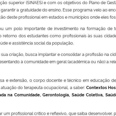
ação superior (SINAES) e com os objetivos do Plano de Ge
 garantir a gratuidade do ensino. Esse programa veio ao e
ão deste profissional em estados e municípios onde eles fo
u um polo importante de investimento na formação de te
ta o retorno dos estudantes como profissionais às suas cid
de e assistência social da população.
ua criação, busca implantar e consolidar a profissão na cid
esentando à comunidade em geral (acadêmica ou não) a relev
isa e extensão, o corpo docente e técnico em educação d
 atuação do terapeuta ocupacional, a saber:
Contextos Hosp
seada na Comunidade, Gerontologia, Saúde Coletiva, Saúd
um profissional crítico e reflexivo, que saiba desenvolver,