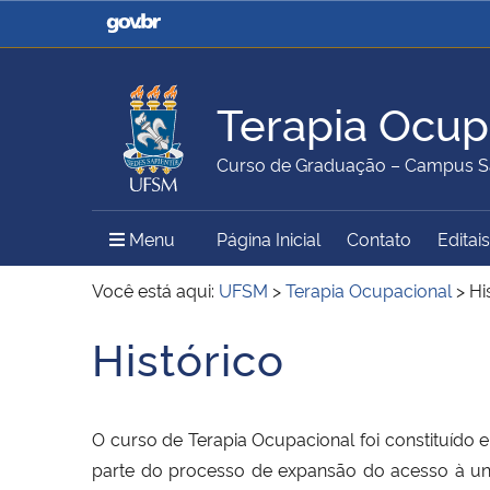
Casa Civil
Ministério da Justiça e
Segurança Pública
Terapia Ocup
Ministério da Agricultura,
Ministério da Educação
Curso de Graduação – Campus S
Pecuária e Abastecimento
Menu Principal do Sítio
Menu
Página Inicial
Contato
Editais
Ministério do Meio Ambiente
Ministério do Turismo
Você está aqui:
UFSM
>
Terapia Ocupacional
>
Hi
Histórico
Início do conteúdo
Secretaria de Governo
Gabinete de Segurança
Institucional
O curso de Terapia Ocupacional foi constituíd
parte do processo de expansão do acesso à univ