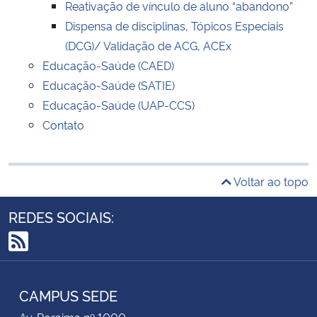
Reativação de vínculo de aluno “abandono”
Dispensa de disciplinas, Tópicos Especiais
(DCG)/ Validação de ACG, ACEx
Educação-Saúde (CAED)
Educação-Saúde (SATIE)
Educação-Saúde (UAP-CCS)
Contato
Voltar ao topo
REDES SOCIAIS:
RSS
CAMPUS SEDE
Av. Roraima nº 1000