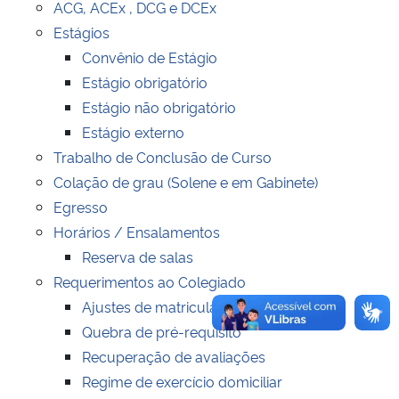
ACG, ACEx , DCG e DCEx
Estágios
Secretaria-Geral
Convênio de Estágio
Estágio obrigatório
Secretaria de Governo
Estágio não obrigatório
Estágio externo
Gabinete de Segurança Institucional
Trabalho de Conclusão de Curso
Colação de grau (Solene e em Gabinete)
Advocacia-Geral da União
Egresso
Horários / Ensalamentos
Banco Central do Brasil
Reserva de salas
Planalto
Requerimentos ao Colegiado
Ajustes de matricula
Quebra de pré-requisito
Recuperação de avaliações
Regime de exercício domiciliar