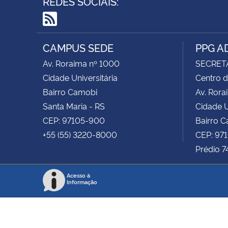
REDES SOCIAIS:
RSS
CAMPUS SEDE
PPG A
Av. Roraima nº 1000
SECRET
Cidade Universitária
Centro d
Bairro Camobi
Av. Rora
Santa Maria - RS
Cidade U
CEP: 97105-900
Bairro 
+55 (55) 3220-8000
CEP: 97
Prédio 7
Acesso à
Informação