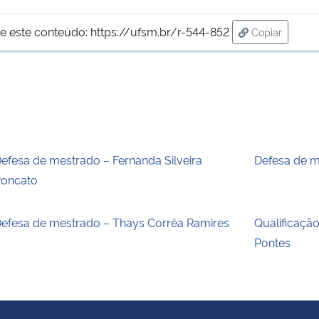
e este conteúdo:
https://ufsm.br/r-544-852
Copiar
para área de
efesa de mestrado – Fernanda Silveira
Defesa de m
oncato
efesa de mestrado – Thays Corrêa Ramires
Qualificaçã
Pontes