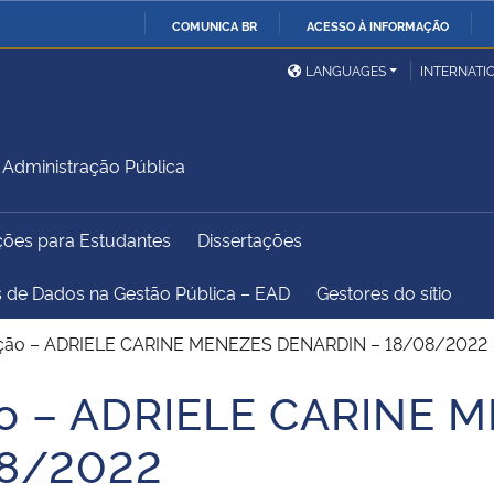
COMUNICA BR
ACESSO À INFORMAÇÃO
Ministério da Defesa
Ministério das Relações
Mini
IR
LANGUAGES
INTERNATI
Exteriores
PARA
O
Ministério da Cidadania
Ministério da Saúde
Mini
CONTEÚDO
Administração Pública
ções para Estudantes
Dissertações
Ministério do
Controladoria-Geral da
Mini
Desenvolvimento Regional
União
Famí
s de Dados na Gestão Pública – EAD
Gestores do sítio
Hum
tação – ADRIELE CARINE MENEZES DENARDIN – 18/08/2022
Advocacia-Geral da União
Banco Central do Brasil
Plan
ão – ADRIELE CARINE 
08/2022