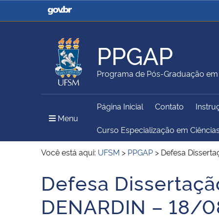
Casa Civil
Ministério da Justiça e
Segurança Pública
PPGAP
Ministério da Agricultura,
Ministério da Educação
Programa de Pós-Graduação em 
Pecuária e Abastecimento
Página Inicial
Contato
Instru
Ministério do Meio Ambiente
Ministério do Turismo
Menu Principal do Sítio
Menu
Curso Especialização em Ciência
Você está aqui:
UFSM
>
PPGAP
>
Defesa Disser
Secretaria de Governo
Gabinete de Segurança
Defesa Dissertaç
Início do conteúdo
Institucional
DENARDIN – 18/