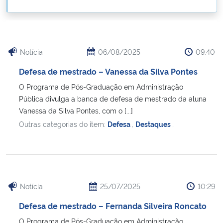
Ministério da Cidadania
Ministério da Saúde
Notícia
06/08/2025
09:40
Ministério de Minas e Energia
Defesa de mestrado – Vanessa da Silva Pontes
O Programa de Pós-Graduação em Administração
Ministério da Ciência, Tecnologia, Inovações e Comunicações
Pública divulga a banca de defesa de mestrado da aluna
Vanessa da Silva Pontes, com o [...]
Ministério do Meio Ambiente
Outras categorias do item:
Defesa
,
Destaques
,
Ministério do Turismo
Ministério do Desenvolvimento Regional
Notícia
25/07/2025
10:29
Controladoria-Geral da União
Defesa de mestrado – Fernanda Silveira Roncato
Ministério da Mulher, da Família e dos Direitos Humanos
O Programa de Pós-Graduação em Administração