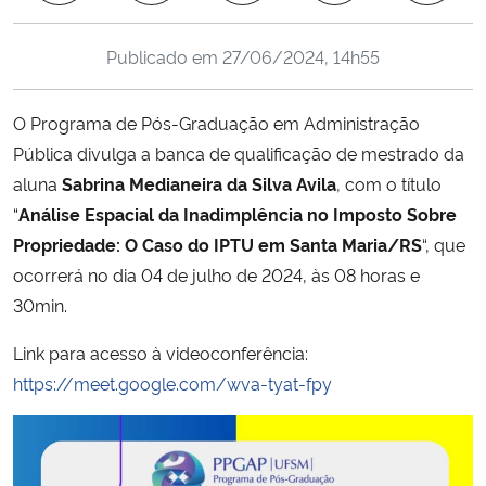
Ministério da Cidadania
Publicado em
27/06/2024, 14h55
Ministério da Saúde
O Programa de Pós-Graduação em Administração
Ministério de Minas e Energia
Pública divulga a banca de qualificação de mestrado da
aluna
Sabrina Medianeira da Silva Avila
, com o título
Ministério da Ciência, Tecnologia, Inovações e Comunicações
“
Análise Espacial da Inadimplência no Imposto Sobre
Propriedade: O Caso do IPTU em Santa Maria/RS
“, que
Ministério do Meio Ambiente
ocorrerá no dia 04 de julho de 2024, às 08 horas e
30min.
Ministério do Turismo
Link para acesso à videoconferência:
Ministério do Desenvolvimento Regional
https://meet.google.com/wva-tyat-fpy
Controladoria-Geral da União
Ministério da Mulher, da Família e dos Direitos Humanos