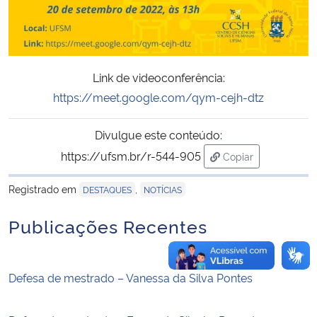
Secretaria-Geral
Secretaria de Governo
Link de videoconferência:
https://meet.google.com/qym-cejh-dtz
Gabinete de Segurança Institucional
Divulgue este conteúdo:
Advocacia-Geral da União
https://ufsm.br/r-544-905
Copiar
para área de trans
Banco Central do Brasil
Registrado em
,
DESTAQUES
NOTÍCIAS
Publicações Recentes
Planalto
Defesa de mestrado – Vanessa da Silva Pontes