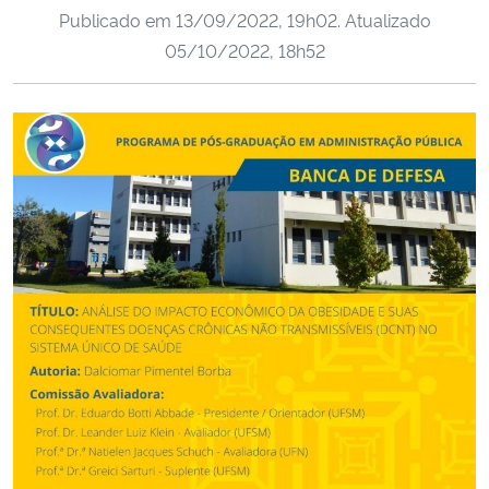
Publicado em
13/09/2022, 19h02
. Atualizado
Ministério da Cidadania
05/10/2022, 18h52
Ministério da Saúde
Ministério de Minas e Energia
Ministério da Ciência, Tecnologia, Inovações e Comunicações
Ministério do Meio Ambiente
Ministério do Turismo
Ministério do Desenvolvimento Regional
Controladoria-Geral da União
Ministério da Mulher, da Família e dos Direitos Humanos