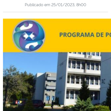
Publicado em
25/01/2023, 8h00
Ministério da Cidadania
Ministério da Saúde
Ministério de Minas e Energia
Ministério da Ciência, Tecnologia, Inovações e Comunicações
Ministério do Meio Ambiente
Ministério do Turismo
Ministério do Desenvolvimento Regional
Controladoria-Geral da União
Ministério da Mulher, da Família e dos Direitos Humanos