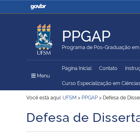
Casa Civil
Ministério da Justiça e
Segurança Pública
PPGAP
Ministério da Agricultura,
Ministério da Educação
Programa de Pós-Graduação em 
Pecuária e Abastecimento
Página Inicial
Contato
Instru
Ministério do Meio Ambiente
Ministério do Turismo
Menu Principal do Sítio
Menu
Curso Especialização em Ciência
Você está aqui:
UFSM
>
PPGAP
>
Defesa de Disse
Secretaria de Governo
Gabinete de Segurança
Defesa de Dissert
Início do conteúdo
Institucional