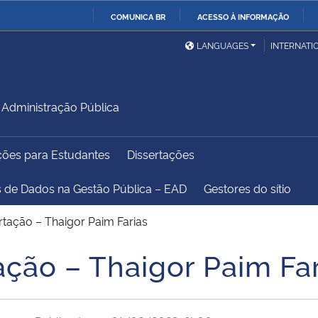
COMUNICA BR
ACESSO À INFORMAÇÃO
Ministério da Defesa
Ministério das Relações
Mini
IR
LANGUAGES
INTERNATI
Exteriores
PARA
O
Ministério da Cidadania
Ministério da Saúde
Mini
CONTEÚDO
Administração Pública
ções para Estudantes
Dissertações
Ministério do
Controladoria-Geral da
Mini
Desenvolvimento Regional
União
Famí
s de Dados na Gestão Pública – EAD
Gestores do sítio
Hum
rtação – Thaigor Paim Farias
Advocacia-Geral da União
Banco Central do Brasil
Plan
ação – Thaigor Paim Fa