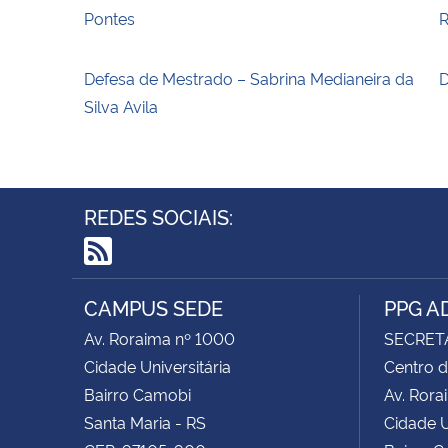
Pontes
R
Defesa de Mestrado – Sabrina Medianeira da
D
Silva Avila
REDES SOCIAIS:
RSS
CAMPUS SEDE
PPG A
Av. Roraima nº 1000
SECRET
Cidade Universitária
Centro d
Bairro Camobi
Av. Rora
Santa Maria - RS
Cidade U