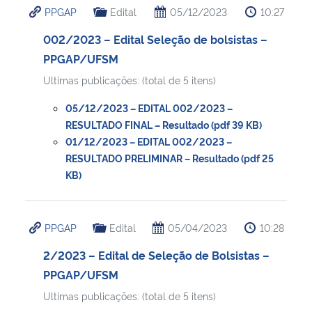
PPGAP
Edital
05/12/2023
10:27
Ministério da Cidadania
002/2023 – Edital Seleção de bolsistas –
Ministério da Saúde
PPGAP/UFSM
Ultimas publicações: (total de 5 itens)
Ministério de Minas e Energia
05/12/2023 – EDITAL 002/2023 –
Ministério da Ciência, Tecnologia, Inovações e Comunicações
RESULTADO FINAL – Resultado (pdf 39 KB)
01/12/2023 – EDITAL 002/2023 –
RESULTADO PRELIMINAR – Resultado (pdf 25
Ministério do Meio Ambiente
KB)
Ministério do Turismo
PPGAP
Edital
05/04/2023
10:28
Ministério do Desenvolvimento Regional
2/2023 – Edital de Seleção de Bolsistas –
Controladoria-Geral da União
PPGAP/UFSM
Ultimas publicações: (total de 5 itens)
Ministério da Mulher, da Família e dos Direitos Humanos